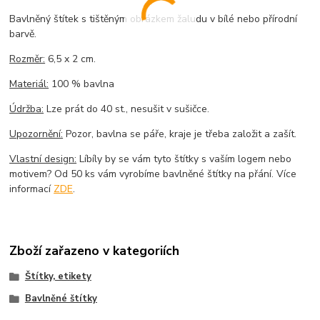
Bavlněný štítek s tištěným obrázkem žaludu v bílé nebo přírodní
barvě.
Rozměr:
6,5 x 2 cm.
Materiál:
100 % bavlna
Údržba:
Lze prát do 40 st., nesušit v sušičce.
Upozornění:
Pozor, bavlna se páře, kraje je třeba založit a zašít.
Vlastní design:
Líbíly by se vám tyto štítky s vaším logem nebo
motivem? Od 50 ks vám vyrobíme bavlněné štítky na přání. Více
informací
ZDE
.
Zboží zařazeno v kategoriích
Štítky, etikety
Bavlněné štítky