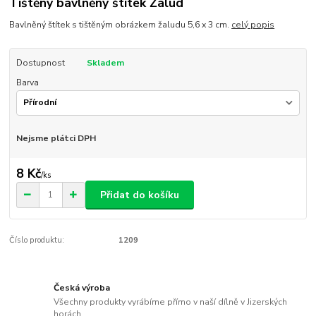
Tištěný bavlněný štítek Žalud
Bavlněný štítek s tištěným obrázkem žaludu 5,6 x 3 cm.
celý popis
Dostupnost
Skladem
Barva
Nejsme plátci DPH
8 Kč
/
ks
Přidat do košíku
Číslo produktu:
1209
Česká výroba
Všechny produkty vyrábíme přímo v naší dílně v Jizerských
horách.