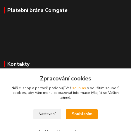
Platební brána Comgate
Kontakty
Zpracování cookies
Mgr. Darina Janoušková
Náš e-shop a partneři potřebují Váš
souhlas
s použitím souborů
cookies, aby Vám mohli zobrazovat informace týkající se Vašich
info@dadoos.cz
zájmů.
Souhlasím
Nastavení
Dadoos 2025