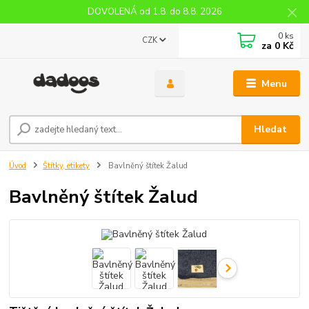
DOVOLENÁ od 1.8. do 8.8. 2026
0
ks
CZK
za
0 Kč
Menu
Hledat
Úvod
Štítky, etikety
Bavlněný štítek Žalud
Bavlněný štítek Žalud