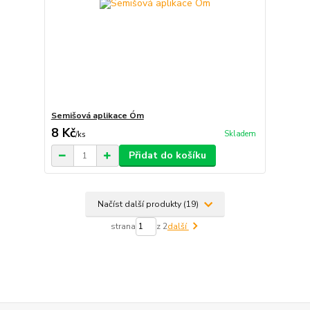
Semišová aplikace Óm
8 Kč
Skladem
/
ks
Přidat do košíku
Načíst další produkty (19)
strana
z 2
další