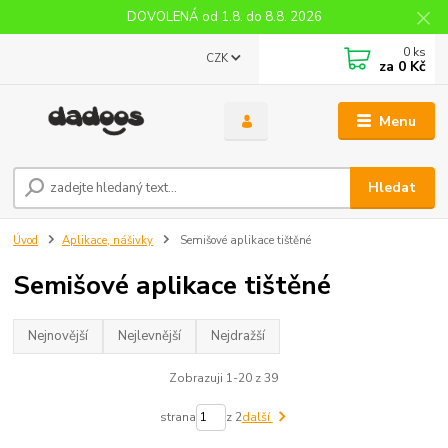
DOVOLENÁ od 1.8. do 8.8. 2026
0
ks
CZK
za
0 Kč
Menu
Hledat
Úvod
Aplikace, nášivky
Semišové aplikace tištěné
Semišové aplikace tištěné
Nejnovější
Nejlevnější
Nejdražší
Zobrazuji 1-20 z 39
strana
z 2
další