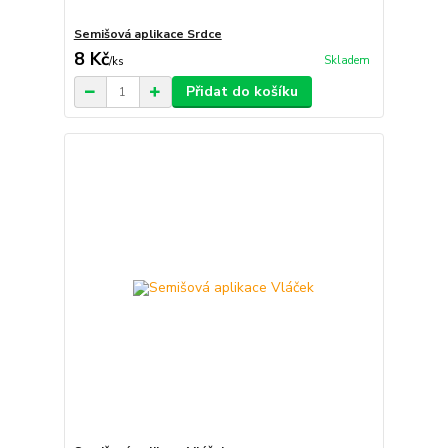
Semišová aplikace Srdce
8 Kč
Skladem
/
ks
Přidat do košíku