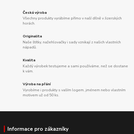
Česká výroba
Všechny produkty vyrábíme přímo v naší dílně v Jizerských
horách.
Originalita
Naše štítky, nažehlovačky i sady vznikají z našich vlastních
nápadů.
Kvalita
Každý výrobek testujeme a sami používáme, než se dostane
k vám.
Výroba na přání
Vyrobíme i produkty s vaším logem, jménem nebo vlastním
motivem už od 50 ks.
Informace pro zákazníky