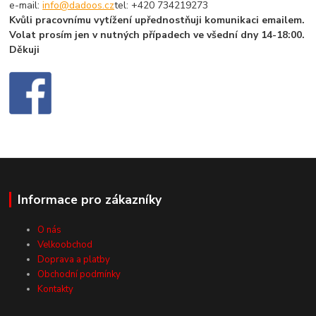
e-mail:
info@dadoos.cz
tel: +420 734219273
Kvůli pracovnímu vytížení upřednostňuji komunikaci emailem.
Volat prosím jen v nutných případech ve všední dny 14-18:00.
Děkuji
Informace pro zákazníky
O nás
Velkoobchod
Doprava a platby
Obchodní podmínky
Kontakty