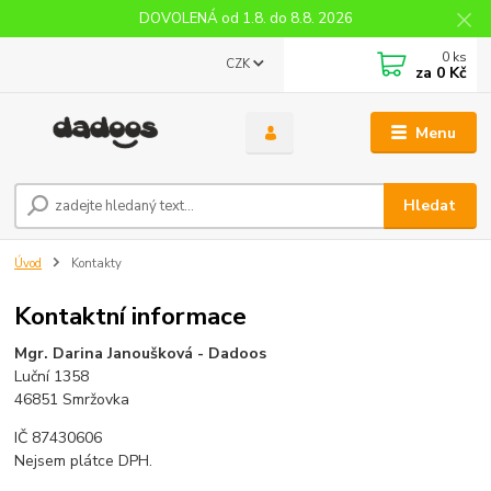
DOVOLENÁ od 1.8. do 8.8. 2026
0
ks
CZK
za
0 Kč
Menu
Hledat
Úvod
Kontakty
Kontaktní informace
Mgr. Darina Janoušková - Dadoos
Luční 1358
46851 Smržovka
IČ 87430606
Nejsem plátce DPH.