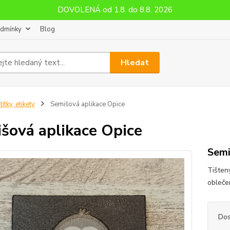
DOVOLENÁ od 1.8. do 8.8. 2026
odmínky
Blog
Hledat
títky, etikety
Semišová aplikace Opice
šová aplikace Opice
Semi
Tišten
obleče
Dos