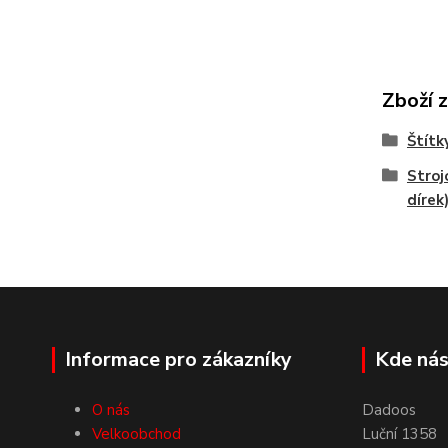
Zboží 
Štítk
Stroj
dírek
Informace pro zákazníky
Kde nás
O nás
Dadoos
Velkoobchod
Luční 1358