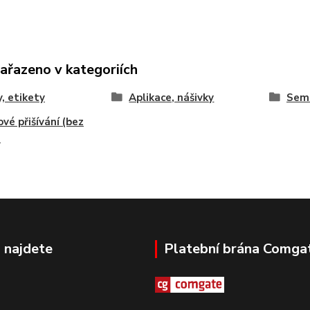
zařazeno v kategoriích
y, etikety
Aplikace, nášivky
Semi
ové přišívání (bez
)
 najdete
Platební brána Comga