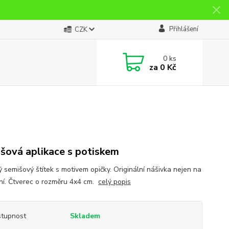
Přihlášení
CZK
0
ks
za
0 Kč
šová aplikace s potiskem
ý semišový štítek s motivem opičky. Originální nášivka nejen na
ní. Čtverec o rozměru 4x4 cm.
celý popis
tupnost
Skladem