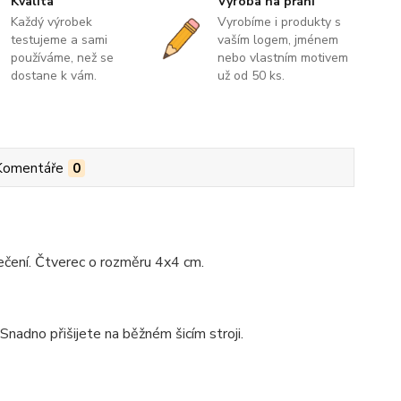
Kvalita
Výroba na přání
Každý výrobek
Vyrobíme i produkty s
testujeme a sami
vaším logem, jménem
používáme, než se
nebo vlastním motivem
dostane k vám.
už od 50 ks.
Komentáře
0
lečení. Čtverec o rozměru 4x4 cm.
Snadno přišijete na běžném šicím stroji.