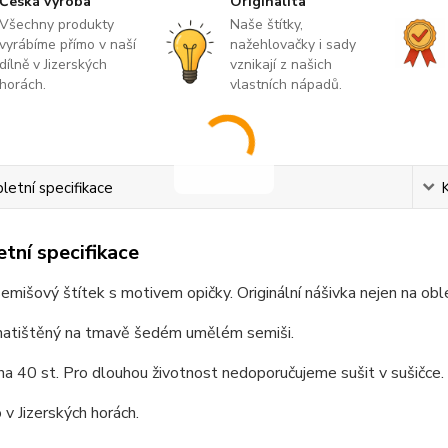
Česká výroba
Originalita
Všechny produkty
Naše štítky,
vyrábíme přímo v naší
nažehlovačky i sady
dílně v Jizerských
vznikají z našich
horách.
vlastních nápadů.
etní specifikace
tní specifikace
emišový štítek s motivem opičky. Originální nášivka nejen na ob
 natištěný na tmavě šedém umělém semiši.
na 40 st. Pro dlouhou životnost nedoporučujeme sušit v sušičce. 
v Jizerských horách.