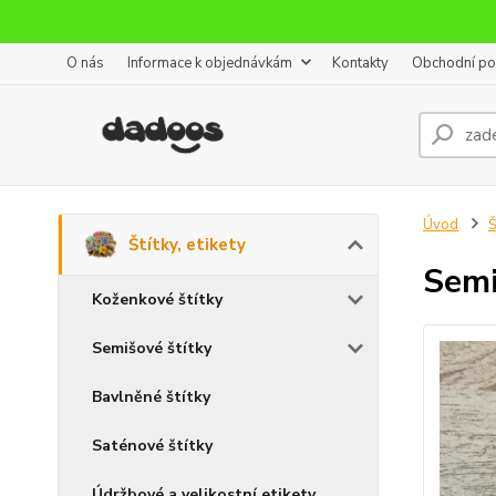
O nás
Informace k objednávkám
Kontakty
Obchodní p
Úvod
Š
Štítky, etikety
Semi
Koženkové štítky
Semišové štítky
Bavlněné štítky
Saténové štítky
Údržbové a velikostní etikety