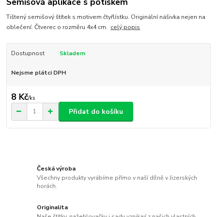
Semišová aplikace s potiskem
Tištený semišový štítek s motivem čtyřlístku. Originální nášivka nejen na
oblečení. Čtverec o rozměru 4x4 cm.
celý popis
Dostupnost
Skladem
Nejsme plátci DPH
8 Kč
/
ks
Přidat do košíku
Česká výroba
Všechny produkty vyrábíme přímo v naší dílně v Jizerských
horách.
Originalita
Naše štítky, nažehlovačky i sady vznikají z našich vlastních