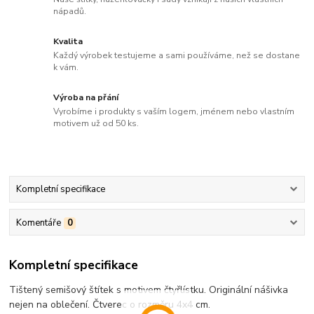
nápadů.
Kvalita
Každý výrobek testujeme a sami používáme, než se dostane
k vám.
Výroba na přání
Vyrobíme i produkty s vaším logem, jménem nebo vlastním
motivem už od 50 ks.
Kompletní specifikace
Komentáře
0
Kompletní specifikace
Tištený semišový štítek s motivem čtyřlístku. Originální nášivka
nejen na oblečení. Čtverec o rozměru 4x4 cm.