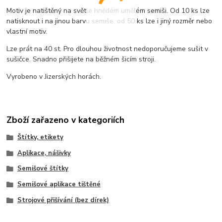
Motiv je natištěný na světle hnědém umělém semiši. Od 10 ks lze
natisknout i na jinou barvu semiše, od 50 ks lze i jiný rozměr nebo
vlastní motiv.
Lze prát na 40 st. Pro dlouhou životnost nedoporučujeme sušit v
sušičce. Snadno přišijete na běžném šicím stroji.
Vyrobeno v Jizerských horách.
Zboží zařazeno v kategoriích
Štítky, etikety
Aplikace, nášivky
Semišové štítky
Semišové aplikace tištěné
Strojové přišívání (bez dírek)