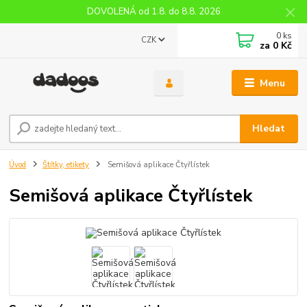
DOVOLENÁ od 1.8. do 8.8. 2026
0
ks
CZK
za
0 Kč
Menu
Hledat
Úvod
Štítky, etikety
Semišová aplikace Čtyřlístek
Semišová aplikace Čtyřlístek