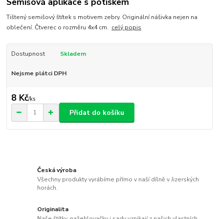
Semišová aplikace s potiskem
Tištený semišový štítek s motivem zebry. Originální nášivka nejen na
oblečení. Čtverec o rozměru 4x4 cm.
celý popis
Dostupnost
Skladem
Nejsme plátci DPH
8 Kč
/
ks
Přidat do košíku
Česká výroba
Všechny produkty vyrábíme přímo v naší dílně v Jizerských
horách.
Originalita
Naše štítky, nažehlovačky i sady vznikají z našich vlastních