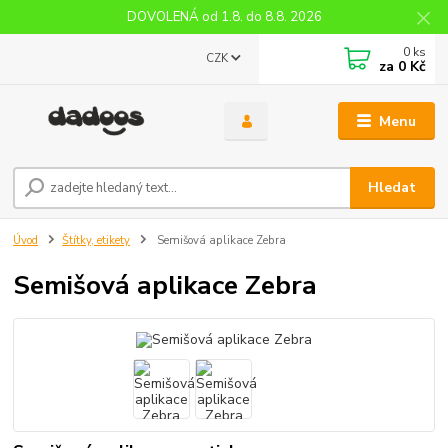
DOVOLENÁ od 1.8. do 8.8. 2026
0
ks
CZK
za
0 Kč
Menu
Hledat
Úvod
Štítky, etikety
Semišová aplikace Zebra
Semišová aplikace Zebra