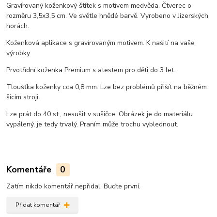
Gravírovaný koženkový štítek s motivem medvěda. Čtverec o
rozměru 3,5x3,5 cm. Ve světle hnědé barvě. Vyrobeno v Jizerských
horách.
Koženková aplikace s gravírovaným motivem. K našití na vaše
výrobky.
Prvotřídní koženka Premium s atestem pro děti do 3 let.
Tloušťka koženky cca 0,8 mm. Lze bez problémů přišít na běžném
šicím stroji.
Lze prát do 40 st., nesušit v sušičce. Obrázek je do materiálu
vypálený, je tedy trvalý. Praním může trochu vyblednout.
Komentáře
0
Zatím nikdo komentář nepřidal. Buďte první.
Přidat komentář