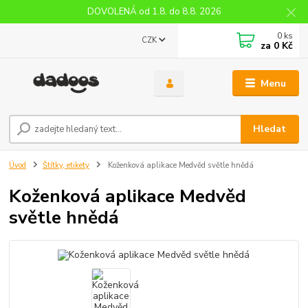
DOVOLENÁ od 1.8. do 8.8. 2026
0
ks
CZK
za
0 Kč
Menu
Hledat
Úvod
Štítky, etikety
Koženková aplikace Medvěd světle hnědá
Koženková aplikace Medvěd
světle hnědá