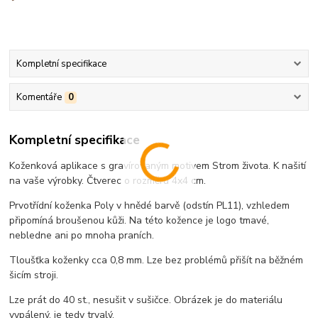
Kompletní specifikace
Komentáře
0
Kompletní specifikace
Koženková aplikace s gravírovaným motivem Strom života. K našití
na vaše výrobky. Čtverec o rozměru 4x4 cm.
Prvotřídní koženka Poly v hnědé barvě (odstín PL11), vzhledem
připomíná broušenou kůži. Na této kožence je logo tmavé,
nebledne ani po mnoha praních.
Tloušťka koženky cca 0,8 mm. Lze bez problémů přišít na běžném
šicím stroji.
Lze prát do 40 st., nesušit v sušičce. Obrázek je do materiálu
vypálený, je tedy trvalý.