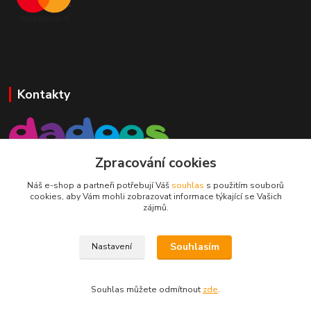
Kontakty
Zpracování cookies
Mgr. Darina Janoušková
Náš e-shop a partneři potřebují Váš
souhlas
s použitím souborů
cookies, aby Vám mohli zobrazovat informace týkající se Vašich
info@dadoos.cz
zájmů.
Souhlasím
Nastavení
Dadoos 2025
Souhlas můžete odmítnout
zde
.
Vytvořeno na
Eshop-rychle.cz