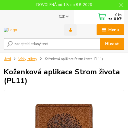
DOVOLENÁ od 1.8. do 8.8. 2026
0
ks
CZK
za
0 Kč
Menu
Hledat
Úvod
Štítky, etikety
Koženková aplikace Strom života (PL11)
Koženková aplikace Strom života
(PL11)