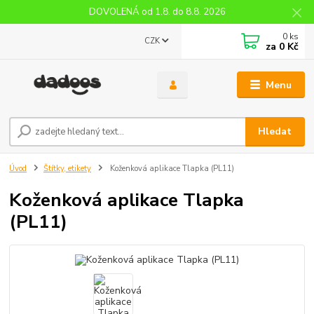
DOVOLENÁ od 1.8. do 8.8. 2026
0
ks
CZK
za
0 Kč
Menu
Hledat
Úvod
Štítky, etikety
Koženková aplikace Tlapka (PL11)
Koženková aplikace Tlapka
(PL11)