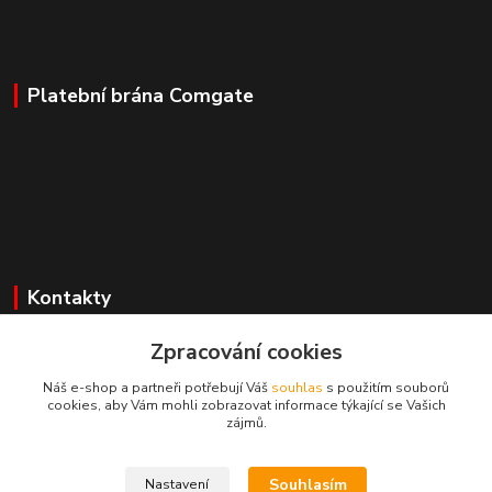
Platební brána Comgate
Kontakty
Zpracování cookies
Mgr. Darina Janoušková
Náš e-shop a partneři potřebují Váš
souhlas
s použitím souborů
cookies, aby Vám mohli zobrazovat informace týkající se Vašich
info@dadoos.cz
zájmů.
Souhlasím
Nastavení