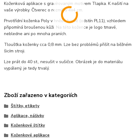
Koženková aplikace s gravírovaným motivem Tlapka. K našití na
vaše výrobky. Čtverec o rozměru 4x4 cm.
Prvotřídní koženka Poly v hnědé barvě (odstín PL11), vzhledem
připomíná broušenou kůži. Na této kožence je logo tmavé,
nebledne ani po mnoha praních.
Tloušťka koženky cca 0,8 mm. Lze bez problémů přišít na běžném
šicím stroji.
Lze prát do 40 st., nesušit v sušičce. Obrázek je do materiálu
vypálený, je tedy trvalý.
Zboží zařazeno v kategoriích
Štítky, etikety
Aplikace, nášivky
Koženkové štítky
Koženkové aplikace