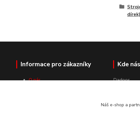
Stroj
dírek
Informace pro zákazníky
Kde nás
O nás
Dadoos
Velkoobchod
Luční 1358
Doprava a platby
46851 Smrž
Obchodní podmínky
Náš e-shop a partn
Kontakty