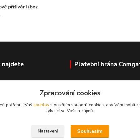
ové přišívání (bez
)
 najdete
Platební brána Comga
Zpracování cookies
ovka
eři potřebují Váš
souhlas
s použitím souborů cookies, aby Vám mohli z
týkající se Vašich zájmů.
Souhlasím
Nastavení