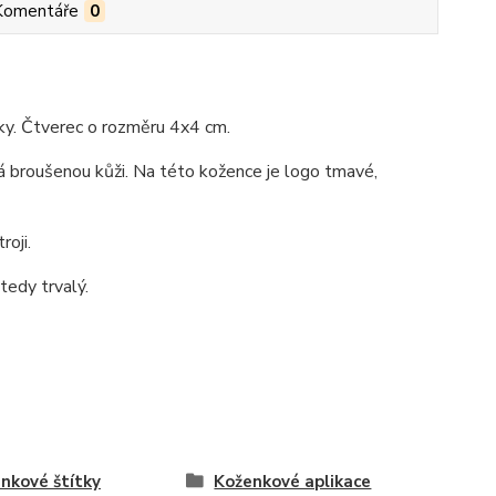
Komentáře
0
ky. Čtverec o rozměru 4x4 cm.
á broušenou kůži. Na této kožence je logo tmavé,
oji.
 tedy trvalý.
nkové štítky
Koženkové aplikace