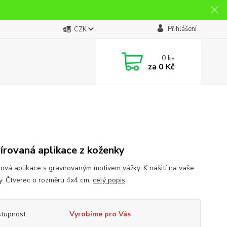
Přihlášení
CZK
0
ks
za
0 Kč
írovaná aplikace z koženky
ová aplikace s gravírovaným motivem vážky. K našití na vaše
y. Čtverec o rozměru 4x4 cm.
celý popis
tupnost
Vyrobíme pro Vás