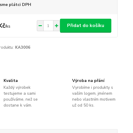
sme plátci DPH
Kč
Přidat do košíku
/
ks
roduktu:
KA3006
Kvalita
Výroba na přání
Každý výrobek
Vyrobíme i produkty s
testujeme a sami
vaším logem, jménem
používáme, než se
nebo vlastním motivem
dostane k vám.
už od 50 ks.