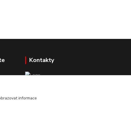
te
Kontakty
Mgr. Darina Janoušková
info@dadoos.cz
obrazovat informace