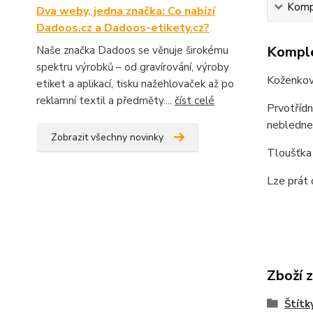
Kompl
Dva weby, jedna značka: Co nabízí
Dadoos.cz a Dadoos-etikety.cz?
Komple
Naše značka Dadoos se věnuje širokému
spektru výrobků – od gravírování, výroby
Koženková
etiket a aplikací, tisku nažehlovaček až po
reklamní textil a předměty....
číst celé
Prvotřídn
nebledne 
Zobrazit všechny novinky
Tloušťka 
Lze prát 
Zboží 
Štítk