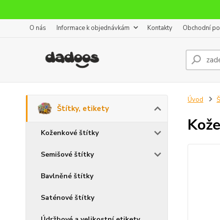
O nás
Informace k objednávkám
Kontakty
Obchodní p
Úvod
Š
Štítky, etikety
Kože
Koženkové štítky
Semišové štítky
Bavlněné štítky
Saténové štítky
Údržbové a velikostní etikety