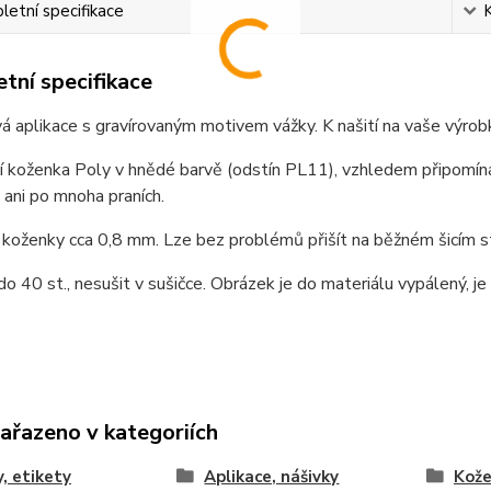
etní specifikace
tní specifikace
 aplikace s gravírovaným motivem vážky. K našití na vaše výrob
í koženka Poly v hnědé barvě (odstín PL11), vzhledem připomín
ani po mnoha praních.
koženky cca 0,8 mm. Lze bez problémů přišít na běžném šicím str
do 40 st., nesušit v sušičce. Obrázek je do materiálu vypálený, je
zařazeno v kategoriích
y, etikety
Aplikace, nášivky
Kože