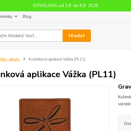
DOVOLENÁ od 1.8. do 8.8. 2026
odmínky
Blog
Hledat
títky, etikety
Koženková aplikace Vážka (PL11)
nková aplikace Vážka (PL11)
Grav
Koženk
výrobk
Dos