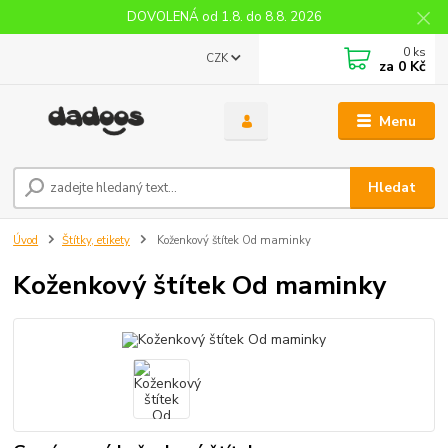
DOVOLENÁ od 1.8. do 8.8. 2026
0
ks
CZK
za
0 Kč
Menu
Hledat
Úvod
Štítky, etikety
Koženkový štítek Od maminky
Koženkový štítek Od maminky