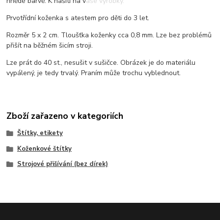
hnědé barvě. K našití na vaše výrobky.
Prvotřídní koženka s atestem pro děti do 3 let.
Rozměr 5 x 2 cm. Tloušťka koženky cca 0,8 mm. Lze bez problémů
přišít na běžném šicím stroji.
Lze prát do 40 st., nesušit v sušičce. Obrázek je do materiálu
vypálený, je tedy trvalý. Praním může trochu vyblednout.
Zboží zařazeno v kategoriích
Štítky, etikety
Koženkové štítky
Strojové přišívání (bez dírek)