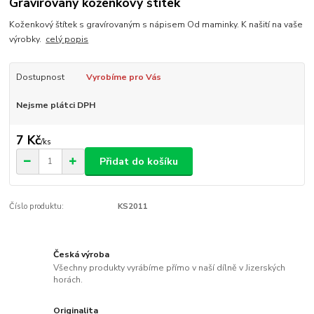
Gravírovaný koženkový štítek
Koženkový štítek s gravírovaným s nápisem Od maminky. K našití na vaše
výrobky.
celý popis
Dostupnost
Vyrobíme pro Vás
Nejsme plátci DPH
7 Kč
/
ks
Přidat do košíku
Číslo produktu:
KS2011
Česká výroba
Všechny produkty vyrábíme přímo v naší dílně v Jizerských
horách.
Originalita