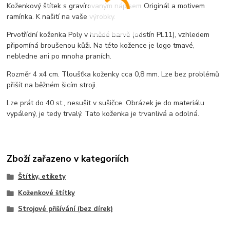
Koženkový štítek s gravírovaným nápisem Originál a motivem
ramínka. K našití na vaše výrobky.
Prvotřídní koženka Poly v hnědé barvě (odstín PL11), vzhledem
připomíná broušenou kůži. Na této kožence je logo tmavé,
nebledne ani po mnoha praních.
Rozměr 4 x4 cm. Tloušťka koženky cca 0,8 mm. Lze bez problémů
přišít na běžném šicím stroji.
Lze prát do 40 st., nesušit v sušičce. Obrázek je do materiálu
vypálený, je tedy trvalý. Tato koženka je trvanlivá a odolná.
Zboží zařazeno v kategoriích
Štítky, etikety
Koženkové štítky
Strojové přišívání (bez dírek)