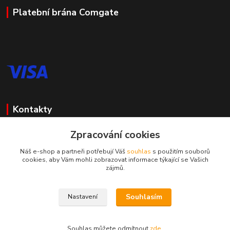
Platební brána Comgate
Kontakty
Zpracování cookies
Mgr. Darina Janoušková
Náš e-shop a partneři potřebují Váš
souhlas
s použitím souborů
cookies, aby Vám mohli zobrazovat informace týkající se Vašich
info@dadoos.cz
zájmů.
Souhlasím
Nastavení
Dadoos 2025
Souhlas můžete odmítnout
zde
.