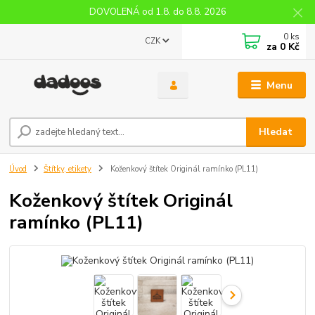
DOVOLENÁ od 1.8. do 8.8. 2026
0
ks
CZK
za
0 Kč
Menu
Hledat
Úvod
Štítky, etikety
Koženkový štítek Originál ramínko (PL11)
Koženkový štítek Originál
ramínko (PL11)