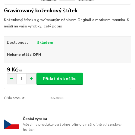
Gravírovaný koženkový štítek
Koženkový štítek s gravírovaným nápisem Originál a motivem ramínka. K
našití na vaše výrobky.
celý popis
Dostupnost
Skladem
Nejsme plátci DPH
9 Kč
/
ks
Přidat do košíku
Číslo produktu:
KS2008
Česká výroba
Všechny produkty vyrábíme přímo v naší dílně v Jizerských
horách.