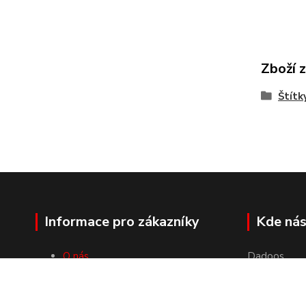
Zboží 
Štítk
Informace pro zákazníky
Kde nás
O nás
Dadoos
Velkoobchod
Luční 1358
Doprava a platby
46851 Smrž
Obchodní podmínky