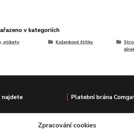
zařazeno v kategoriích
y, etikety
Koženkové štítky
Stro
díre
 najdete
Platební brána Comga
Zpracování cookies
ovka