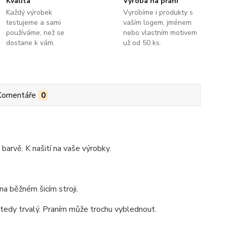
Kvalita
Výroba na přání
Každý výrobek
Vyrobíme i produkty s
testujeme a sami
vaším logem, jménem
používáme, než se
nebo vlastním motivem
dostane k vám.
už od 50 ks.
Komentáře
0
barvě. K našití na vaše výrobky.
a běžném šicím stroji.
e tedy trvalý. Praním může trochu vyblednout.