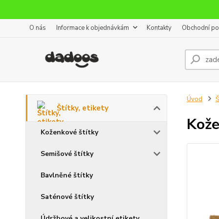
O nás
Informace k objednávkám
Kontakty
Obchodní p
Úvod
Š
Štítky, etikety
Kože
Koženkové štítky
Semišové štítky
Bavlněné štítky
Saténové štítky
Údržbové a velikostní etikety