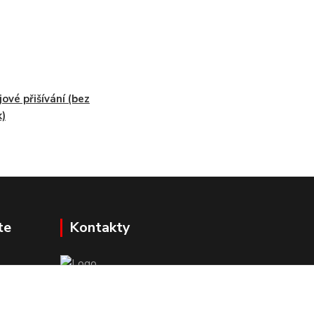
jové přišívání (bez
k)
te
Kontakty
Mgr. Darina Janoušková