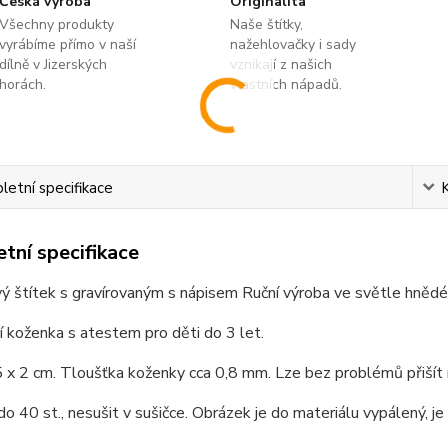
Česká výroba
Originalita
Všechny produkty
Naše štítky,
vyrábíme přímo v naší
nažehlovačky i sady
dílně v Jizerských
vznikají z našich
horách.
vlastních nápadů.
etní specifikace
tní specifikace
 štítek s gravírovaným s nápisem Ruční výroba ve světle hnědé 
í koženka s atestem pro děti do 3 let.
x 2 cm. Tloušťka koženky cca 0,8 mm. Lze bez problémů přišít n
do 40 st., nesušit v sušičce. Obrázek je do materiálu vypálený, j