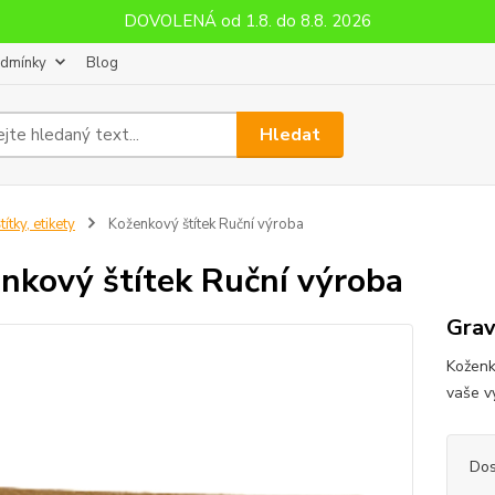
DOVOLENÁ od 1.8. do 8.8. 2026
odmínky
Blog
Hledat
títky, etikety
Koženkový štítek Ruční výroba
nkový štítek Ruční výroba
Grav
Koženk
vaše v
Dos