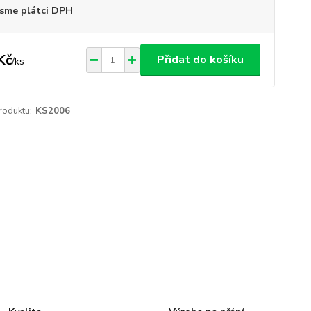
sme plátci DPH
Kč
Přidat do košíku
/
ks
roduktu:
KS2006