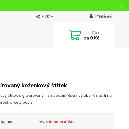
Přihlášení
CZK
0
ks
za
0 Kč
írovaný koženkový štítek
ový štítek s gravírovaným s nápisem Ruční výroba. K našití na
ýrobky.
celý popis
tupnost
Vyrobíme pro Vás