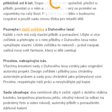
přibližně od 6 let.
Doporučujeme tvořit společně, přečíst si
příběh, povídat si o něm a užívat si čas, který se promění ve
vzpomínky na celý život. Případně lze zvířátko v budoucnu
rozpárat a použít sadu znovu třeba pro mladší dítě.
Poznejte i
další zvířátka
z Duhového lesa!
Každé z nich má svůj vlastní příběh a ponaučení. Ušijte si více
zvířátek a přehrajte si s nimi příběhy z Duhového lesa nebo
vymýšlejte vlastní. Ušitím zvířátka to nekončí – právě naopak,
začíná nový svět fantazie, který si děti zamilují.
Prosíme, nekopírujte nás.
Všechny kreativní sady z Duhového lesa vznikly jako originální
autorský projekt. Design zvířátek i příběhy jsou chráněny
autorským právem a sady jsou chráněné jako průmyslový vzor.
Prosíme, respektujte naši práci a nevytvářejte její kopie.
Sada obsahuje:
dva semišové díly k sešití, výplň z dutého vlákna,
bavlnku, bezpečnou plastovou jehlu, stručný návod (a odkaz na
podrobný foto a video návod), autorský příběh s ponaučením,
dárkové balení