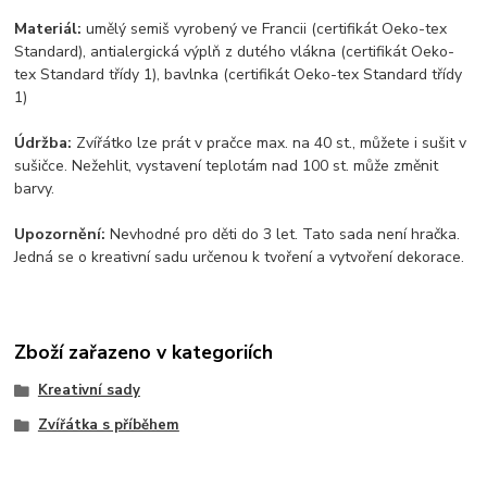
Materiál:
umělý semiš vyrobený ve Francii (certifikát Oeko-tex
Standard), antialergická výplň z dutého vlákna (certifikát Oeko-
tex Standard třídy 1), bavlnka (certifikát Oeko-tex Standard třídy
1)
Údržba:
Zvířátko lze prát v pračce max. na 40 st., můžete i sušit v
sušičce. Nežehlit, vystavení teplotám nad 100 st. může změnit
barvy.
Upozornění:
Nevhodné pro děti do 3 let. Tato sada není hračka.
Jedná se o kreativní sadu určenou k tvoření a vytvoření dekorace.
Zboží zařazeno v kategoriích
Kreativní sady
Zvířátka s příběhem