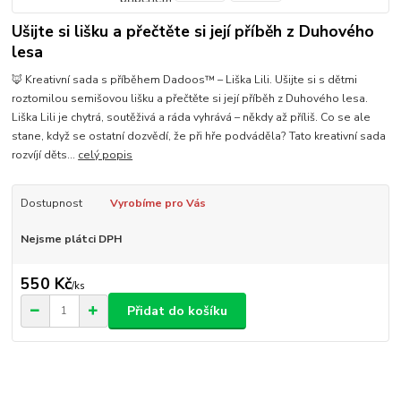
Ušijte si lišku a přečtěte si její příběh z Duhového
lesa
🦊 Kreativní sada s příběhem Dadoos™ – Liška Lili. Ušijte si s dětmi
roztomilou semišovou lišku a přečtěte si její příběh z Duhového lesa.
Liška Lili je chytrá, soutěživá a ráda vyhrává – někdy až příliš. Co se ale
stane, když se ostatní dozvědí, že při hře podváděla? Tato kreativní sada
rozvíjí děts...
celý popis
Dostupnost
Vyrobíme pro Vás
Nejsme plátci DPH
550 Kč
/
ks
Přidat do košíku