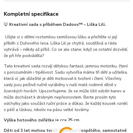
Kompletní specifikace
🦊
Kreativní sada s příběhem Dadoos™ – Liška Lili.
Ušijte si s dětmi roztomilou semišovou lišku a přečtěte si její
příběh z Duhového lesa. Liška Lili je chytrá, soutěživá a ráda
vyhrává – někdy až příliš. Co se ale stane, když se ostatní dozvědí,
že při hře podváděla?
Tato kreativní sada rozvíjí dětskou fantazii, jemnou motoriku, čtení
s porozuměním i trpělivost. Sadu vytvořila máma tří dětí a učitelka,
která ví, jak důležité je děti motivovat k tvoření i čtení. Všechny
sady jsou pečlivě ručně vyráběny v naší malé rodinné dílně v
Jizerských horách. Upozorňujeme, že se může lišit odstín barev a
může docházet k drobným nepřesnostem. Berte prosím tyto
odchylky jako součást ruční práce a důkaz, že každý kousek vznikl
s péčí a láskou, nikoliv na pásu velké továrny.
Výška hotového zvířátka je cca 25 cm.
Děti od 3 let mohou tvořit s pomocí dospělého, samostatně