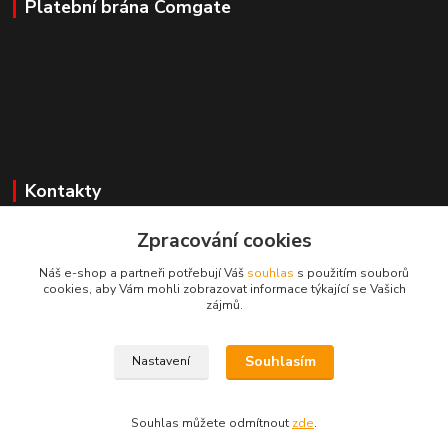
Platební brána Comgate
Kontakty
Zpracování cookies
Mgr. Darina Janoušková
Náš e-shop a partneři potřebují Váš
souhlas
s použitím souborů
cookies, aby Vám mohli zobrazovat informace týkající se Vašich
info@dadoos.cz
zájmů.
Souhlasím
Nastavení
Dadoos 2025
Souhlas můžete odmítnout
zde
.
Vytvořeno na
Eshop-rychle.cz