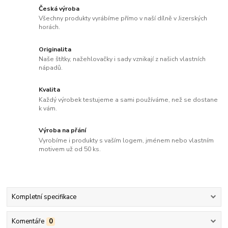
Česká výroba
Všechny produkty vyrábíme přímo v naší dílně v Jizerských
horách.
Originalita
Naše štítky, nažehlovačky i sady vznikají z našich vlastních
nápadů.
Kvalita
Každý výrobek testujeme a sami používáme, než se dostane
k vám.
Výroba na přání
Vyrobíme i produkty s vaším logem, jménem nebo vlastním
motivem už od 50 ks.
Kompletní specifikace
Komentáře
0