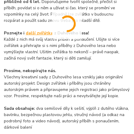
přibližně od 6 let.
Doporučujeme tvořit společně, přečíst si
příběh, povídat si o něm a užívat si čas, který se promění ve
vzpomínky na celý život. Případně lze zvířátko v budoucnu
rozpárat a použít sadu znovu třeba pro mladší dítě.
Poznejte i
další zvířátka
z Duhového lesa!
Každé z nich má svůj vlastní příběh a ponaučení. Ušijte si více
zvířátek a přehrajte si s nimi příběhy z Duhového lesa nebo
vymýšlejte vlastní. Ušitím zvířátka to nekončí – právě naopak,
začíná nový svět fantazie, který si děti zamilují.
Prosíme, nekopírujte nás.
Všechny kreativní sady z Duhového lesa vznikly jako originální
autorský projekt. Design zvířátek i příběhy jsou chráněny
autorským právem a připravujeme jejich registraci jako průmyslový
vzor. Prosíme, respektujte naši práci a nevytvářejte její kopie.
Sada obsahuje:
dva semišové díly k sešití, výplň z dutého vlákna,
bavlnku, bezpečnou plastovou jehlu, stručný návod (a odkaz na
podrobný foto a video návod), autorský příběh s ponaučením,
dárkové balení