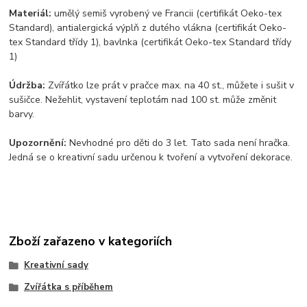
Materiál:
umělý semiš vyrobený ve Francii (certifikát Oeko-tex
Standard), antialergická výplň z dutého vlákna (certifikát Oeko-
tex Standard třídy 1), bavlnka (certifikát Oeko-tex Standard třídy
1)
Údržba:
Zvířátko lze prát v pračce max. na 40 st., můžete i sušit v
sušičce. Nežehlit, vystavení teplotám nad 100 st. může změnit
barvy.
Upozornění:
Nevhodné pro děti do 3 let. Tato sada není hračka.
Jedná se o kreativní sadu určenou k tvoření a vytvoření dekorace.
Zboží zařazeno v kategoriích
Kreativní sady
Zvířátka s příběhem