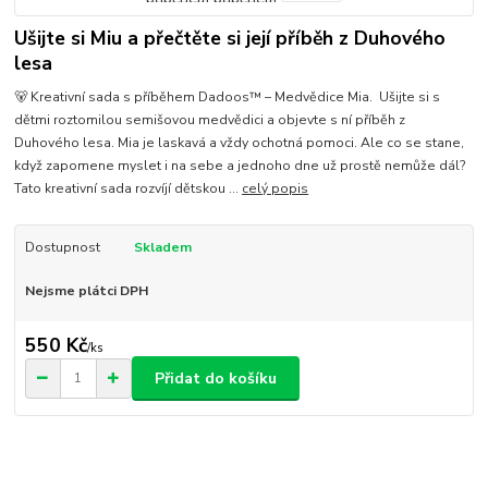
Ušijte si Miu a přečtěte si její příběh z Duhového
lesa
🐻 Kreativní sada s příběhem Dadoos™ – Medvědice Mia. Ušijte si s
dětmi roztomilou semišovou medvědici a objevte s ní příběh z
Duhového lesa. Mia je laskavá a vždy ochotná pomoci. Ale co se stane,
když zapomene myslet i na sebe a jednoho dne už prostě nemůže dál?
Tato kreativní sada rozvíjí dětskou ...
celý popis
Dostupnost
Skladem
Nejsme plátci DPH
550 Kč
/
ks
Přidat do košíku