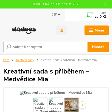
DOVOLENÁ od 1.8. do 8.8. 2026
0
ks
CZK
za
0 Kč
Menu
Hledat
Úvod
Kreativní sady
Kreativní sada s příběhem – Medvědice Mia
Kreativní sada s příběhem –
Medvědice Mia