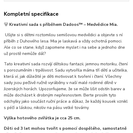
Kompletní specifikace
🐻
Kreativní sada s příběhem Dadoos™ – Medvědice Mia.
Ušijte si s dětmi roztomilou semišovou medvědici a objevte s ní
příběh z Duhového lesa. Mia je laskavá a vždy ochotná pomoci.
Ale co se stane, když zapomene myslet i na sebe a jednoho dne
už prostě nemůže dál?
Tato kreativní sada rozvíjí dětskou fantazii, jemnou motoriku, čtení
s porozuměním i trpělivost. Sadu vytvořila máma tří dětí a učitelka,
která ví, jak důležité je děti motivovat k tvoření i čtení. Všechny
sady jsou pečlivě ručně vyráběny v naší malé rodinné dílně v
Jizerských horách. Upozorňujeme, že se může lišit odstín barev a
může docházet k drobným nepřesnostem. Berte prosím tyto
odchylky jako součást ruční práce a důkaz, že každý kousek vznikl
s péčí a láskou, nikoliv na pásu velké továrny.
Výška hotového zvířátka je cca 25 cm.
Děti od 3 let mohou tvořit s pomocí dospělého, samostatně