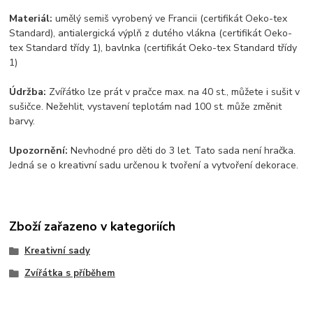
Materiál:
umělý semiš vyrobený ve Francii (certifikát Oeko-tex
Standard), antialergická výplň z dutého vlákna (certifikát Oeko-
tex Standard třídy 1), bavlnka (certifikát Oeko-tex Standard třídy
1)
Údržba:
Zvířátko lze prát v pračce max. na 40 st., můžete i sušit v
sušičce. Nežehlit, vystavení teplotám nad 100 st. může změnit
barvy.
Upozornění:
Nevhodné pro děti do 3 let. Tato sada není hračka.
Jedná se o kreativní sadu určenou k tvoření a vytvoření dekorace.
Zboží zařazeno v kategoriích
Kreativní sady
Zvířátka s příběhem