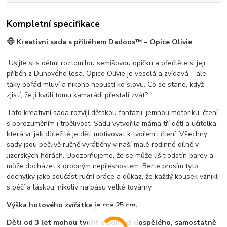
Kompletní specifikace
🐵 Kreativní sada s příběhem Dadoos™ – Opice Olívie
Ušijte si s dětmi roztomilou semišovou opičku a přečtěte si její
příběh z Duhového lesa. Opice Olívie je veselá a zvídavá – ale
taky pořád mluví a nikoho nepustí ke slovu. Co se stane, když
zjistí, že ji kvůli tomu kamarádi přestali zvát?
Tato kreativní sada rozvíjí dětskou fantazii, jemnou motoriku, čtení
s porozuměním i trpělivost. Sadu vytvořila máma tří dětí a učitelka,
která ví, jak důležité je děti motivovat k tvoření i čtení. Všechny
sady jsou pečlivě ručně vyráběny v naší malé rodinné dílně v
Jizerských horách. Upozorňujeme, že se může lišit odstín barev a
může docházet k drobným nepřesnostem. Berte prosím tyto
odchylky jako součást ruční práce a důkaz, že každý kousek vznikl
s péčí a láskou, nikoliv na pásu velké továrny.
Výška hotového zvířátka je cca 25 cm.
Děti od 3 let mohou tvořit s pomocí dospělého, samostatně