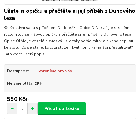
Ušijte si opičku a přečtěte si její příběh z Duhového
lesa
🐵 Kreativní sada s příběhem Dadoos™ – Opice Olívie Ušijte si s dětmi
roztomilou semišovou opičku a přečtěte si její příběh z Duhového lesa.
Opice Olívie je veselá a zvídavá – ale taky pořád mluví a nikoho nepustí
ke slovu. Co se stane, když zjistí, že ji kvůli tomu kamarádi přestali zvát?
Tato kreat...
celý popis
Dostupnost
Vyrobíme pro Vás
Nejsme plátci DPH
550 Kč
/
ks
Přidat do košíku