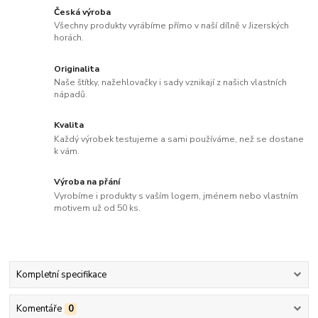
Česká výroba
Všechny produkty vyrábíme přímo v naší dílně v Jizerských
horách.
Originalita
Naše štítky, nažehlovačky i sady vznikají z našich vlastních
nápadů.
Kvalita
Každý výrobek testujeme a sami používáme, než se dostane
k vám.
Výroba na přání
Vyrobíme i produkty s vaším logem, jménem nebo vlastním
motivem už od 50 ks.
Kompletní specifikace
Komentáře
0