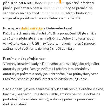
přibližně od 6 let.
Doporučujeme tvořit společně, přečíst si
příběh, povídat si o něm a užívat si čas, který se promění ve
vzpomínky na celý život. Případně lze zvířátko v budoucnu
rozpárat a použít sadu znovu třeba pro mladší dítě.
Poznejte i
další zvířátka
z Duhového lesa!
Každé z nich má svůj vlastní příběh a ponaučení. Ušijte si více
zvířátek a přehrajte si s nimi příběhy z Duhového lesa nebo
vymýšlejte vlastní. Ušitím zvířátka to nekončí – právě naopak,
začíná nový svět fantazie, který si děti zamilují.
Prosíme, nekopírujte nás.
Všechny kreativní sady z Duhového lesa vznikly jako originální
autorský projekt. Design zvířátek i příběhy jsou chráněny
autorským právem a sady jsou chráněné jako průmyslový vzor.
Prosíme, respektujte naši práci a nevytvářejte její kopie.
Sada obsahuje:
dva semišové díly k sešití, výplň z dutého vlákna,
bavlnku, bezpečnou plastovou jehlu, stručný návod (a odkaz na
podrobný foto a video návod), autorský příběh s ponaučením,
dárkové balení