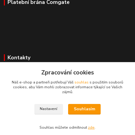
Platební brána Comgate
Kontakty
Zpracování cookies
Mgr. Darina Janoušková
Náš e-shop a partneři potřebují Váš
souhlas
s použitím souborů
cookies, aby Vám mohli zobrazovat informace týkající se Vašich
info@dadoos.cz
zájmů.
Souhlasím
Nastavení
Dadoos 2025
Souhlas můžete odmítnout
zde
.
Vytvořeno na
Eshop-rychle.cz