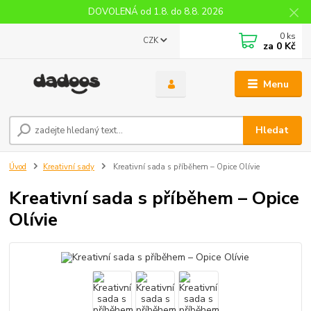
DOVOLENÁ od 1.8. do 8.8. 2026
0
ks
CZK
za
0 Kč
Menu
Hledat
Úvod
Kreativní sady
Kreativní sada s příběhem – Opice Olívie
Kreativní sada s příběhem – Opice
Olívie