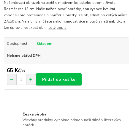
Nažehlovací obrázek na textil s motivem keltského stromu života.
Rozměr cca 13 cm. Naše nažehlovací obrázky jsou vysoce kvalitní,
vhodné i pro profesionální využití. Obrázky lze objednat po celých arších
27x50 cm. Na arch si můžete nakombinovat více motivů z naší nabídky a
lze upravit i velikost obr...
celý popis
Dostupnost
Skladem
Nejsme plátci DPH
65 Kč
/
ks
Přidat do košíku
Česká výroba
Všechny produkty vyrábíme přímo v naší dílně v Jizerských
horách.