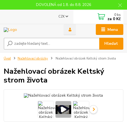
DOVOLENÁ od 1.8. do 8.8. 2026
0
ks
CZK
za
0 Kč
Menu
Hledat
Úvod
Nažehlovací obrázky
Nažehlovací obrázek Keltský strom života
Nažehlovací obrázek Keltský
strom života