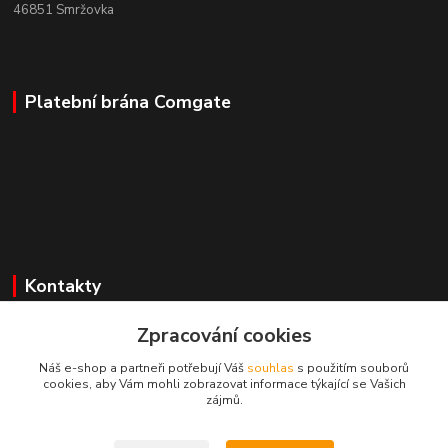
46851 Smržovka
Platební brána Comgate
Kontakty
Zpracování cookies
Mgr. Darina Janoušková
Náš e-shop a partneři potřebují Váš
souhlas
s použitím souborů
cookies, aby Vám mohli zobrazovat informace týkající se Vašich
info@dadoos.cz
zájmů.