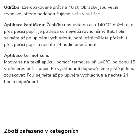
Údržba:
Lze opakovaně prát na 40 st. Obrázky jsou velmi
trvanlivé, přesto nedoporučujeme sušit v sušičce.
Aplikace žehličkou:
Žehličku nastavte na cca 140 °C, nažehlujte
přes pečicí papír, je potřeba co největší rovnoměrný tlak. Folii
sejměte až po úplném vychladnutí, poté ještě můžete přežehlit
přes pečicí papír a nechte 24 hodin odpočinout.
Aplikace termolisem:
Motivy se na textil aplikují pomocí termolisu
při 140°C po dobu 15
vteřin přes pečicí papír. Po vychladnutí doporučujeme ještě jednou
zopakovat. Folii sejměte až po úplném vychladnutí a nechte 24
hodin odpočinout.
Zboží zařazeno v kategoriích