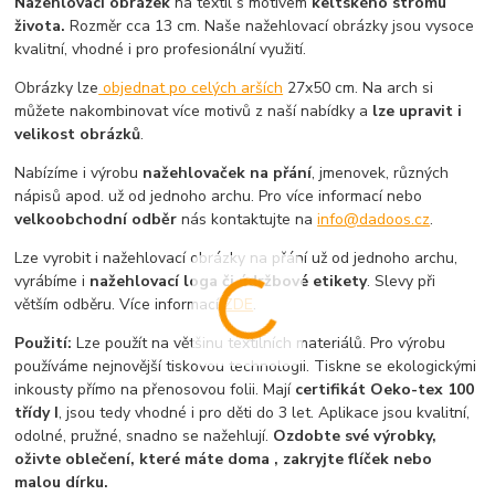
Nažehlovací obrázek
na textil s motivem
keltského stromu
života.
Rozměr cca 13 cm. Naše nažehlovací obrázky jsou vysoce
kvalitní, vhodné i pro profesionální využití.
Obrázky lze
objednat po celých arších
27x50 cm. Na arch si
můžete nakombinovat více motivů z naší nabídky a
lze upravit i
velikost obrázků
.
Nabízíme i výrobu
nažehlovaček na přání
, jmenovek, různých
nápisů apod. už od jednoho archu. Pro více informací nebo
velkoobchodní odběr
nás kontaktujte na
info@dadoos.cz
.
Lze vyrobit i nažehlovací obrázky na přání už od jednoho archu,
vyrábíme i
nažehlovací loga či údržbové etikety
. Slevy při
větším odběru. Více informací
ZDE
.
Použití:
Lze použít na většinu textilních materiálů. Pro výrobu
používáme nejnovější tiskovou technologii. Tiskne se ekologickými
inkousty přímo na přenosovou folii. Mají
certifikát Oeko-tex 100
třídy I
, jsou tedy vhodné i pro děti do 3 let. Aplikace jsou kvalitní,
odolné, pružné, snadno se nažehlují.
Ozdobte své výrobky,
oživte oblečení, které máte doma , zakryjte flíček nebo
malou dírku.