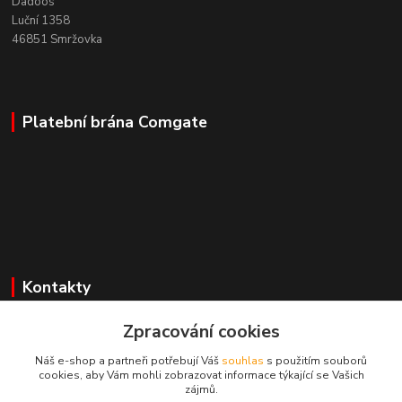
Dadoos
Luční 1358
46851 Smržovka
Platební brána Comgate
Kontakty
Zpracování cookies
Mgr. Darina Janoušková
Náš e-shop a partneři potřebují Váš
souhlas
s použitím souborů
cookies, aby Vám mohli zobrazovat informace týkající se Vašich
info@dadoos.cz
zájmů.