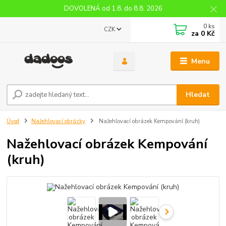
DOVOLENÁ od 1.8. do 8.8. 2026
0
ks
CZK
za
0 Kč
Menu
Hledat
Úvod
Nažehlovací obrázky
Nažehlovací obrázek Kempování (kruh)
Nažehlovací obrázek Kempování
(kruh)