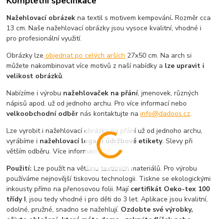
Kompletní specifikace
Nažehlovací obrázek
na textil s motivem kempování
.
Rozměr cca
13 cm. Naše nažehlovací obrázky jsou vysoce kvalitní, vhodné i
pro profesionální využití.
Obrázky lze
objednat po celých arších
27x50 cm. Na arch si
můžete nakombinovat více motivů z naší nabídky a
lze upravit i
velikost obrázků
.
Nabízíme i výrobu
nažehlovaček na přání
, jmenovek, různých
nápisů apod. už od jednoho archu. Pro více informací nebo
velkoobchodní odběr
nás kontaktujte na
info@dadoos.cz
.
Lze vyrobit i nažehlovací obrázky na přání už od jednoho archu,
vyrábíme i
nažehlovací loga či údržbové etikety
. Slevy při
větším odběru. Více informací
ZDE
.
Použití:
Lze použít na většinu textilních materiálů. Pro výrobu
používáme nejnovější tiskovou technologii. Tiskne se ekologickými
inkousty přímo na přenosovou folii. Mají
certifikát Oeko-tex 100
třídy I
, jsou tedy vhodné i pro děti do 3 let. Aplikace jsou kvalitní,
odolné, pružné, snadno se nažehlují.
Ozdobte své výrobky,