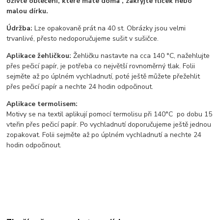
oživte oblečení, které máte doma , zakryjte flíček nebo
malou dírku.
Údržba:
Lze opakovaně prát na 40 st. Obrázky jsou velmi
trvanlivé, přesto nedoporučujeme sušit v sušičce.
Aplikace žehličkou:
Žehličku nastavte na cca 140 °C, nažehlujte
přes pečicí papír, je potřeba co největší rovnoměrný tlak. Folii
sejměte až po úplném vychladnutí, poté ještě můžete přežehlit
přes pečicí papír a nechte 24 hodin odpočinout.
Aplikace termolisem:
Motivy se na textil aplikují pomocí termolisu
při 140°C po dobu 15
vteřin přes pečicí papír. Po vychladnutí doporučujeme ještě jednou
zopakovat. Folii sejměte až po úplném vychladnutí a nechte 24
hodin odpočinout.