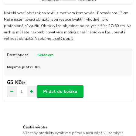
Nažehlovací obrázek na textil s motivem kempování. Rozměr cca 13 cm.
Naše nažehlovací obrázky jsou vysoce kvalitní, vhodné i pro
profesionální využití. Obrázky lze objednat po celých arších 27x50 cm. Na
arch si můžete nakombinovat více motivů z naší nabídky a lze upravit i
velikost obrázků. Nabízíme...
celý popis
Dostupnost
Skladem
Nejsme plátci DPH
65 Kč
/
ks
Přidat do košíku
Česká výroba
Všechny produkty vyrábíme přímo v naší dílně v Jizerských