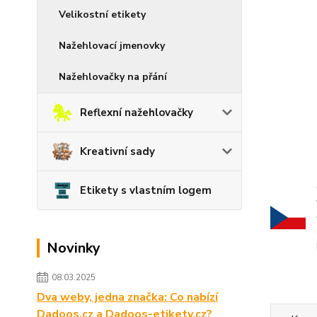
Velikostní etikety
Nažehlovací jmenovky
Nažehlovačky na přání
Reflexní nažehlovačky
Kreativní sady
Etikety s vlastním logem
Novinky
08.03.2025
Dva weby, jedna značka: Co nabízí
Dadoos.cz a Dadoos-etikety.cz?