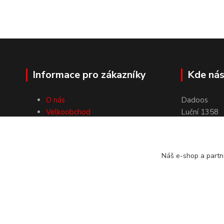
Informace pro zákazníky
Kde nás
O nás
Dadoos
Velkoobchod
Luční 1358
Doprava a platby
46851 Smrž
Obchodní podmínky
Kontakty
Náš e-shop a partn
Dadoos 2025