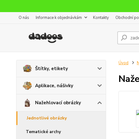
O nás
Informace k objednávkám
Kontakty
Obchodní p
Úvod
N
Štítky, etikety
Naže
Aplikace, nášivky
Nažehlovací obrázky
Jednotlivé obrázky
Tematické archy