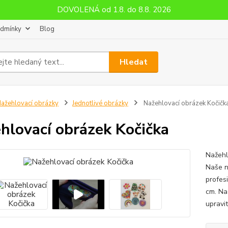
DOVOLENÁ od 1.8. do 8.8. 2026
odmínky
Blog
Hledat
ažehlovací obrázky
Jednotlivé obrázky
Nažehlovací obrázek Kočičk
hlovací obrázek Kočička
Nažehl
Naše n
profes
cm. Na
upravit