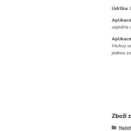
Údržba:
Aplikace
sejměte a
Aplikac
Motivy se
jednou zo
Zboží 
Nažeh