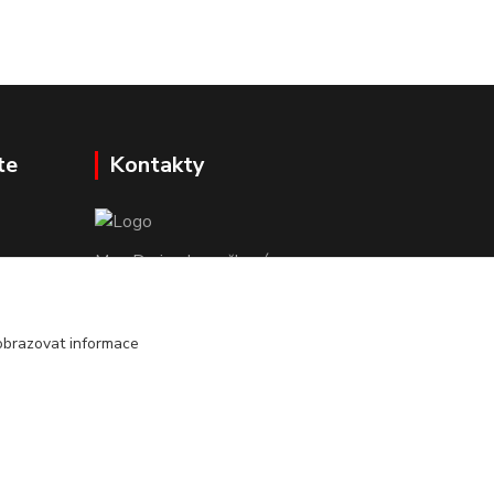
te
Kontakty
Mgr. Darina Janoušková
info@dadoos.cz
obrazovat informace
Vytvořeno na
Eshop-rychle.cz