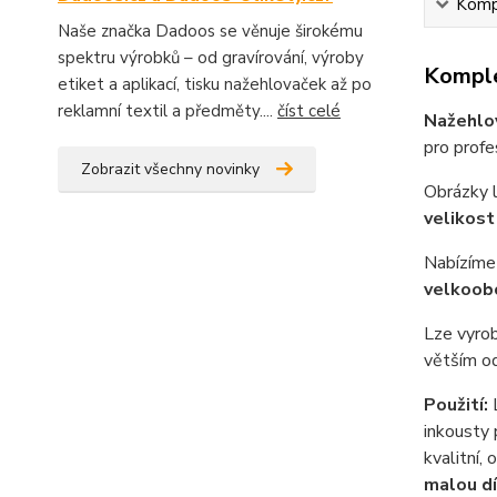
Kompl
Naše značka Dadoos se věnuje širokému
spektru výrobků – od gravírování, výroby
Komple
etiket a aplikací, tisku nažehlovaček až po
reklamní textil a předměty....
číst celé
Nažehlo
pro profes
Zobrazit všechny novinky
Obrázky 
velikost
Nabízíme 
velkoob
Lze vyrob
větším od
Použití:
L
inkousty 
kvalitní,
malou dí