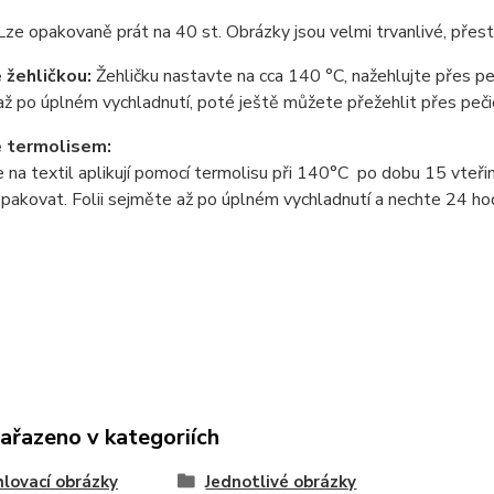
Lze opakovaně prát na 40 st. Obrázky jsou velmi trvanlivé, přes
 žehličkou:
Žehličku nastavte na cca 140 °C, nažehlujte přes peči
ž po úplném vychladnutí, poté ještě můžete přežehlit přes pečic
e termolisem:
 na textil aplikují pomocí termolisu
při 140°C po dobu 15 vteřin 
pakovat. Folii sejměte až po úplném vychladnutí a nechte 24 ho
zařazeno v kategoriích
lovací obrázky
Jednotlivé obrázky