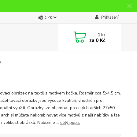
Přihlášení
CZK
0
ks
za
0 Kč
a
ovací obrázek na textil s motivem kočka. Rozměr cca 5x4,5 cm.
ažehlovací obrázky jsou vysoce kvalitní, vhodné i pro
ionální využití. Obrázky lze objednat po celých arších 27x50
 arch si můžete nakombinovat více motivů z naší nabídky a lze
 i velikost obrázků. Nabízíme ...
celý popis