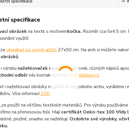
etní specifikace
tní specifikace
vací obrázek
na textil s motivem
kočka.
Rozměr cca 5x4,5 cm. Na
ionální využití.
lze
objednat po celých arších
27x50 cm. Na arch si můžete nakom
 obrázků
.
i výrobu
nažehlovaček na přání
, jmenovek, různých nápisů apod
chodní odběr
nás kontaktujte na
info@dadoos.cz
.
it i nažehlovací obrázky na přání už od jednoho archu, vyrábíme i
běru. Více informací
ZDE
.
ze použít na většinu textilních materiálů. Pro výrobu používáme 
přímo na přenosovou folii. Mají
certifikát Oeko-tex 100 třídy I
 odolné, pružné, snadno se nažehlují.
Ozdobte své výrobky, oživt
rku.