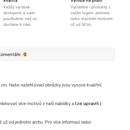
Kvalita
Výroba na přání
Každý výrobek
Vyrobíme i produkty s
testujeme a sami
vaším logem, jménem
používáme, než se
nebo vlastním motivem
dostane k vám.
už od 50 ks.
Komentáře
0
m. Naše nažehlovací obrázky jsou vysoce kvalitní,
binovat více motivů z naší nabídky a
lze upravit i
. už od jednoho archu. Pro více informací nebo