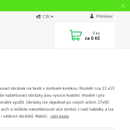
Přihlášení
CZK
0
ks
za
0 Kč
ovací obrázek na textil s motivem komiksu. Rozměr cca 13 x13
še nažehlovací obrázky jsou vysoce kvalitní, vhodné i pro
ionální využití. Obrázky lze objednat po celých arších 27x50
 arch si můžete nakombinovat více motivů z naší nabídky a lze
 i velikost obrázků. Nabízí...
celý popis