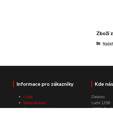
Zboží 
Nažeh
Informace pro zákazníky
Kde nás
O nás
Dadoos
Velkoobchod
Luční 1358
Doprava a platby
46851 Smrž