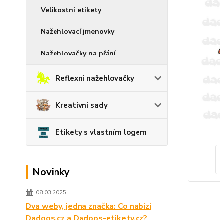
Velikostní etikety
Nažehlovací jmenovky
Nažehlovačky na přání
Reflexní nažehlovačky
Kreativní sady
Etikety s vlastním logem
Novinky
08.03.2025
Dva weby, jedna značka: Co nabízí
Dadoos.cz a Dadoos-etikety.cz?