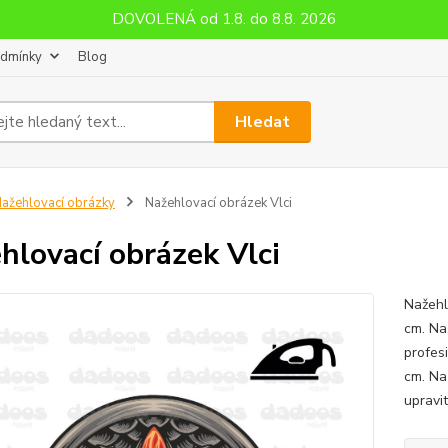
DOVOLENÁ od 1.8. do 8.8. 2026
odmínky
Blog
Hledat
ažehlovací obrázky
Nažehlovací obrázek Vlci
hlovací obrázek Vlci
Nažehl
cm. Na
profes
cm. Na
upravit