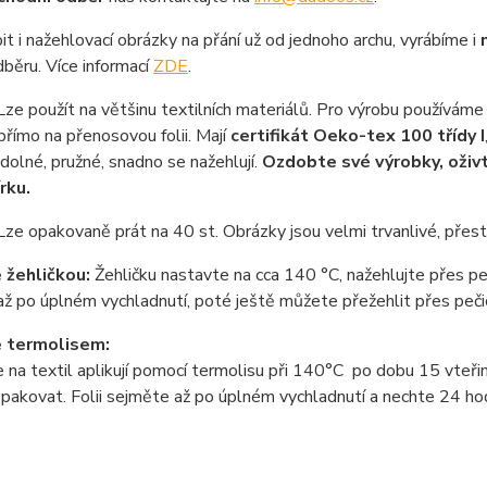
it i nažehlovací obrázky na přání už od jednoho archu, vyrábíme i
běru. Více informací
ZDE
.
ze použít na většinu textilních materiálů. Pro výrobu používáme 
přímo na přenosovou folii. Mají
certifikát Oeko-tex 100 třídy I
 odolné, pružné, snadno se nažehlují.
Ozdobte své výrobky, oživt
rku.
Lze opakovaně prát na 40 st. Obrázky jsou velmi trvanlivé, přes
 žehličkou:
Žehličku nastavte na cca 140 °C, nažehlujte přes peči
ž po úplném vychladnutí, poté ještě můžete přežehlit přes pečic
e termolisem:
 na textil aplikují pomocí termolisu
při 140°C po dobu 15 vteřin 
pakovat. Folii sejměte až po úplném vychladnutí a nechte 24 ho