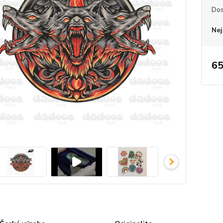
Dos
Nej
65