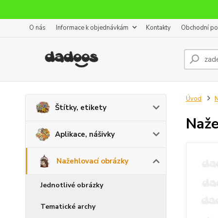
O nás
Informace k objednávkám
Kontakty
Obchodní p
Úvod
N
Štítky, etikety
Naže
Aplikace, nášivky
Nažehlovací obrázky
Jednotlivé obrázky
Tematické archy