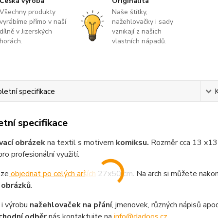
Česká výroba
Originalita
Všechny produkty
Naše štítky,
vyrábíme přímo v naší
nažehlovačky i sady
dílně v Jizerských
vznikají z našich
horách.
vlastních nápadů.
etní specifikace
tní specifikace
vací obrázek
na textil s motivem
komiksu.
Rozměr cca 13 x13 c
ro profesionální využití.
lze
objednat po celých arších
27x50 cm. Na arch si můžete nakom
 obrázků
.
i výrobu
nažehlovaček na přání
, jmenovek, různých nápisů apod
chodní odběr
nás kontaktujte na
info@dadoos.cz
.