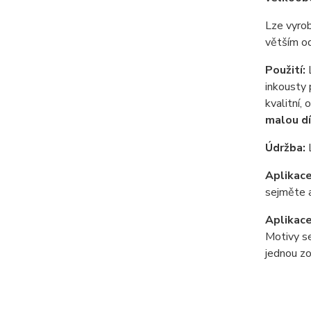
Lze vyrob
větším od
Použití:
L
inkousty 
kvalitní,
malou dí
Údržba:
Aplikace
sejměte a
Aplikac
Motivy se
jednou zo