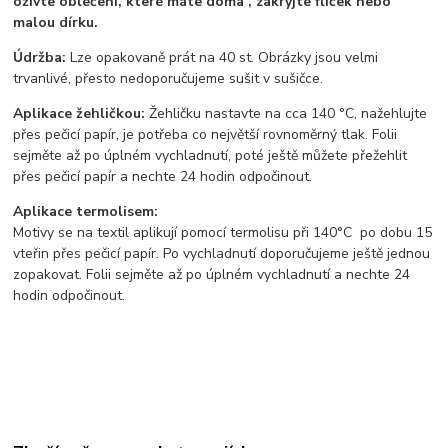
oživte oblečení, které máte doma , zakryjte flíček nebo
malou dírku.
Údržba:
Lze opakovaně prát na 40 st. Obrázky jsou velmi
trvanlivé, přesto nedoporučujeme sušit v sušičce.
Aplikace žehličkou:
Žehličku nastavte na cca 140 °C, nažehlujte
přes pečicí papír, je potřeba co největší rovnoměrný tlak. Folii
sejměte až po úplném vychladnutí, poté ještě můžete přežehlit
přes pečicí papír a nechte 24 hodin odpočinout.
Aplikace termolisem:
Motivy se na textil aplikují pomocí termolisu
při 140°C po dobu 15
vteřin přes pečicí papír. Po vychladnutí doporučujeme ještě jednou
zopakovat. Folii sejměte až po úplném vychladnutí a nechte 24
hodin odpočinout.