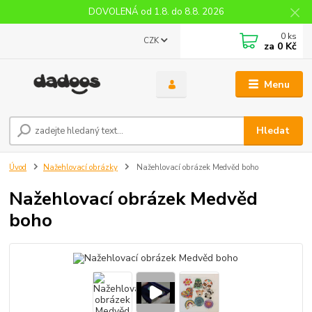
DOVOLENÁ od 1.8. do 8.8. 2026
0
ks
CZK
za
0 Kč
Menu
Hledat
Úvod
Nažehlovací obrázky
Nažehlovací obrázek Medvěd boho
Nažehlovací obrázek Medvěd
boho