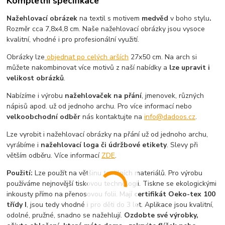
Kompletní specifikace
Nažehlovací obrázek
na textil s motivem
medvěd
v boho stylu
.
Rozměr cca 7,8x4,8 cm. Naše nažehlovací obrázky jsou vysoce
kvalitní, vhodné i pro profesionální využití.
Obrázky lze
objednat po celých arších
27x50 cm. Na arch si
můžete nakombinovat více motivů z naší nabídky a
lze upravit i
velikost obrázků
.
Nabízíme i výrobu
nažehlovaček na přání
, jmenovek, různých
nápisů apod. už od jednoho archu. Pro více informací nebo
velkoobchodní odběr
nás kontaktujte na
info@dadoos.cz
.
Lze vyrobit i nažehlovací obrázky na přání už od jednoho archu,
vyrábíme i
nažehlovací loga či údržbové etikety
. Slevy při
větším odběru. Více informací
ZDE
.
Použití:
Lze použít na většinu textilních materiálů. Pro výrobu
používáme nejnovější tiskovou technologii. Tiskne se ekologickými
inkousty přímo na přenosovou folii. Mají
certifikát Oeko-tex 100
třídy I
, jsou tedy vhodné i pro děti do 3 let. Aplikace jsou kvalitní,
odolné, pružné, snadno se nažehlují.
Ozdobte své výrobky,