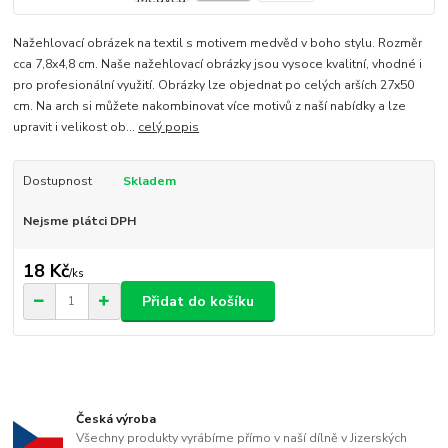
Nažehlovací obrázek na textil s motivem medvěd v boho stylu. Rozměr
cca 7,8x4,8 cm. Naše nažehlovací obrázky jsou vysoce kvalitní, vhodné i
pro profesionální využití. Obrázky lze objednat po celých arších 27x50
cm. Na arch si můžete nakombinovat více motivů z naší nabídky a lze
upravit i velikost ob...
celý popis
Dostupnost
Skladem
Nejsme plátci DPH
18 Kč
/
ks
Přidat do košíku
Česká výroba
Všechny produkty vyrábíme přímo v naší dílně v Jizerských