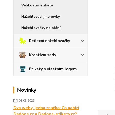
Velikostní etikety
Nažehlovací jmenovky
Nažehlovačky na přání
Reflexní nažehlovačky
Kreativní sady
Etikety s vlastním logem
Novinky
08.03.2025
Dva weby, jedna značka: Co nabízí
Dadoos.cz a Dadoos-etikety.cz?