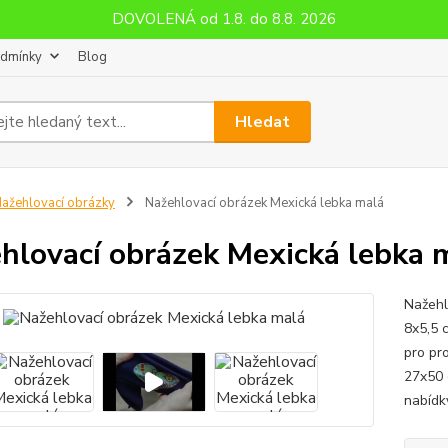
DOVOLENÁ od 1.8. do 8.8. 2026
odmínky
Blog
Hledat
ažehlovací obrázky
Nažehlovací obrázek Mexická lebka malá
hlovací obrázek Mexická lebka 
Nažehl
8x5,5 
pro pr
27x50 
nabídky