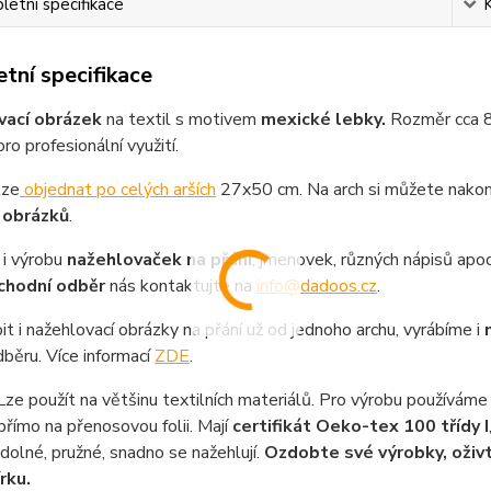
etní specifikace
tní specifikace
vací obrázek
na textil s motivem
mexické lebky
.
Rozměr cca 8x
pro profesionální využití.
lze
objednat po celých arších
27x50 cm. Na arch si můžete nakom
 obrázků
.
i výrobu
nažehlovaček na přání
, jmenovek, různých nápisů apod
chodní odběr
nás kontaktujte na
info@dadoos.cz
.
it i nažehlovací obrázky na přání už od jednoho archu, vyrábíme i
běru. Více informací
ZDE
.
ze použít na většinu textilních materiálů. Pro výrobu používáme 
přímo na přenosovou folii. Mají
certifikát Oeko-tex 100 třídy I
 odolné, pružné, snadno se nažehlují.
Ozdobte své výrobky, oživt
rku.