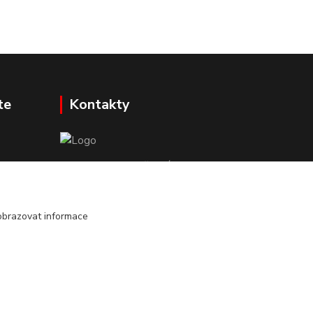
te
Kontakty
Mgr. Darina Janoušková
info@dadoos.cz
obrazovat informace
Vytvořeno na
Eshop-rychle.cz