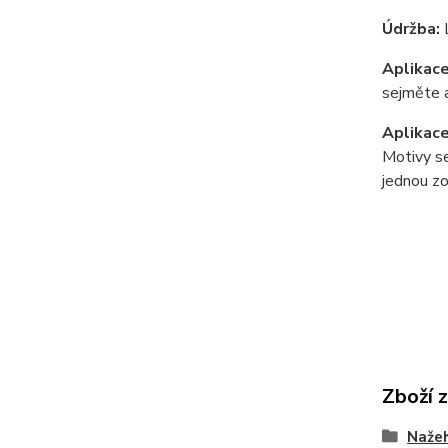
Údržba:
Aplikace
sejměte a
Aplikac
Motivy se
jednou zo
Zboží 
Nažeh