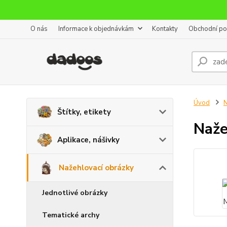
O nás
Informace k objednávkám
Kontakty
Obchodní p
Úvod
N
Štítky, etikety
Naže
Aplikace, nášivky
Nažehlovací obrázky
Jednotlivé obrázky
Tematické archy