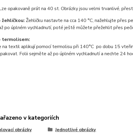
Lze opakovaně prát na 40 st. Obrázky jsou velmi trvanlivé, přes
 žehličkou:
Žehličku nastavte na cca 140 °C, nažehlujte přes peči
ž po úplném vychladnutí, poté ještě můžete přežehlit přes pečic
e termolisem:
 na textil aplikují pomocí termolisu
při 140°C po dobu 15 vteřin 
pakovat. Folii sejměte až po úplném vychladnutí a nechte 24 ho
zařazeno v kategoriích
lovací obrázky
Jednotlivé obrázky