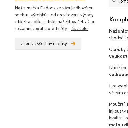
Kompl
Naše značka Dadoos se věnuje širokému
spektru výrobků – od gravírování, výroby
Komple
etiket a aplikací, tisku nažehlovaček až po
reklamní textil a předměty....
číst celé
Nažehlo
vhodné i 
Zobrazit všechny novinky
Obrázky 
velikost
Nabízíme 
velkoob
Lze vyrob
větším od
Použití:
L
inkousty 
kvalitní,
malou dí