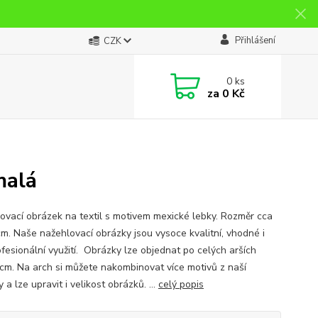
Přihlášení
CZK
0
ks
za
0 Kč
malá
ovací obrázek na textil s motivem mexické lebky. Rozměr cca
cm. Naše nažehlovací obrázky jsou vysoce kvalitní, vhodné i
ofesionální využití. Obrázky lze objednat po celých arších
cm. Na arch si můžete nakombinovat více motivů z naší
 a lze upravit i velikost obrázků. ...
celý popis