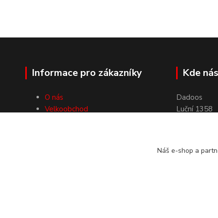
Informace pro zákazníky
Kde nás
O nás
Dadoos
Velkoobchod
Luční 1358
Doprava a platby
46851 Smrž
Obchodní podmínky
Kontakty
Náš e-shop a partn
Dadoos 2025