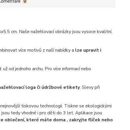
Komentáře
0
5,5 cm. Naše nažehlovací obrázky jsou vysoce kvalitní,
binovat více motivů z naší nabídky a
lze upravit i
. už od jednoho archu. Pro více informací nebo
nažehlovací loga či údržbové etikety
. Slevy při
nejnovější tiskovou technologii. Tiskne se ekologickými
, jsou tedy vhodné i pro děti do 3 let. Aplikace jsou
e oblečení, které máte doma , zakryjte flíček nebo