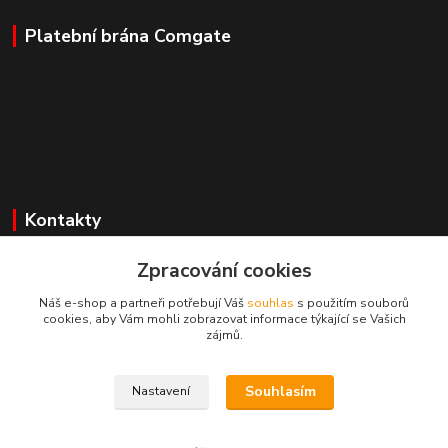
Platební brána Comgate
Kontakty
Zpracování cookies
Mgr. Darina Janoušková
Náš e-shop a partneři potřebují Váš
souhlas
s použitím souborů
cookies, aby Vám mohli zobrazovat informace týkající se Vašich
info@dadoos.cz
zájmů.
Souhlasím
Nastavení
Dadoos 2025