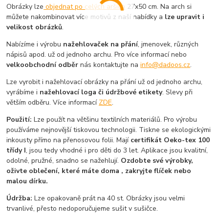
Obrázky lze
objednat po celých arších
27x50 cm. Na arch si
můžete nakombinovat více motivů z naší nabídky a
lze upravit i
velikost obrázků
.
Nabízíme i výrobu
nažehlovaček na přání
, jmenovek, různých
nápisů apod. už od jednoho archu. Pro více informací nebo
velkoobchodní odběr
nás kontaktujte na
info@dadoos.cz
.
Lze vyrobit i nažehlovací obrázky na přání už od jednoho archu,
vyrábíme i
nažehlovací loga či údržbové etikety
. Slevy při
větším odběru. Více informací
ZDE
.
Použití:
Lze použít na většinu textilních materiálů. Pro výrobu
používáme nejnovější tiskovou technologii. Tiskne se ekologickými
inkousty přímo na přenosovou folii. Mají
certifikát Oeko-tex 100
třídy I
, jsou tedy vhodné i pro děti do 3 let. Aplikace jsou kvalitní,
odolné, pružné, snadno se nažehlují.
Ozdobte své výrobky,
oživte oblečení, které máte doma , zakryjte flíček nebo
malou dírku.
Údržba:
Lze opakovaně prát na 40 st. Obrázky jsou velmi
trvanlivé, přesto nedoporučujeme sušit v sušičce.