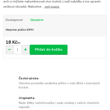
arch si můžete nakombinovat více motivů z naší nabídky a lze upravit i
velikost obrázků. Nabízíme...
celý popis
Dostupnost
Skladem
Nejsme plátci DPH
18 Kč
/
ks
Přidat do košíku
Česká výroba
Všechny produkty vyrábíme přímo v naší dílně v Jizerských
horách.
Originalita
Naše štítky, nažehlovačky i sady vznikají z našich vlastních
nápadů.