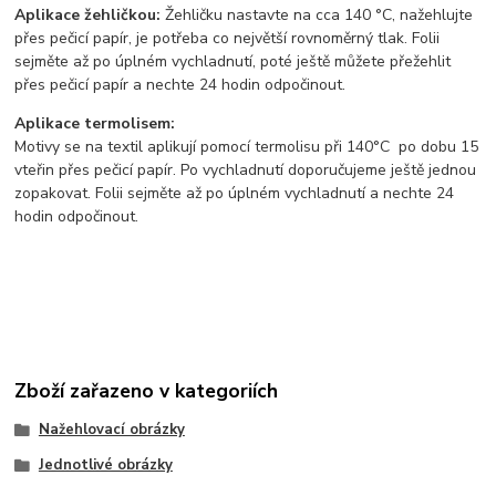
Aplikace žehličkou:
Žehličku nastavte na cca 140 °C, nažehlujte
přes pečicí papír, je potřeba co největší rovnoměrný tlak. Folii
sejměte až po úplném vychladnutí, poté ještě můžete přežehlit
přes pečicí papír a nechte 24 hodin odpočinout.
Aplikace termolisem:
Motivy se na textil aplikují pomocí termolisu
při 140°C po dobu 15
vteřin přes pečicí papír. Po vychladnutí doporučujeme ještě jednou
zopakovat. Folii sejměte až po úplném vychladnutí a nechte 24
hodin odpočinout.
Zboží zařazeno v kategoriích
Nažehlovací obrázky
Jednotlivé obrázky