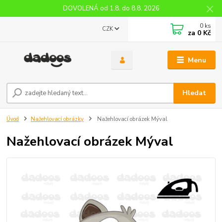
DOVOLENÁ od 1.8. do 8.8. 2026
0
ks
CZK
za
0 Kč
Menu
Hledat
Úvod
Nažehlovací obrázky
Nažehlovací obrázek Mýval
Nažehlovací obrázek Mýval