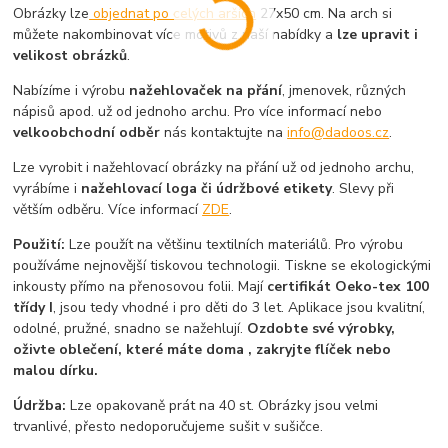
Obrázky lze
objednat po celých arších
27x50 cm. Na arch si
můžete nakombinovat více motivů z naší nabídky a
lze upravit i
velikost obrázků
.
Nabízíme i výrobu
nažehlovaček na přání
, jmenovek, různých
nápisů apod. už od jednoho archu. Pro více informací nebo
velkoobchodní odběr
nás kontaktujte na
info@dadoos.cz
.
Lze vyrobit i nažehlovací obrázky na přání už od jednoho archu,
vyrábíme i
nažehlovací loga či údržbové etikety
. Slevy při
větším odběru. Více informací
ZDE
.
Použití:
Lze použít na většinu textilních materiálů. Pro výrobu
používáme nejnovější tiskovou technologii. Tiskne se ekologickými
inkousty přímo na přenosovou folii. Mají
certifikát Oeko-tex 100
třídy I
, jsou tedy vhodné i pro děti do 3 let. Aplikace jsou kvalitní,
odolné, pružné, snadno se nažehlují.
Ozdobte své výrobky,
oživte oblečení, které máte doma , zakryjte flíček nebo
malou dírku.
Údržba:
Lze opakovaně prát na 40 st. Obrázky jsou velmi
trvanlivé, přesto nedoporučujeme sušit v sušičce.