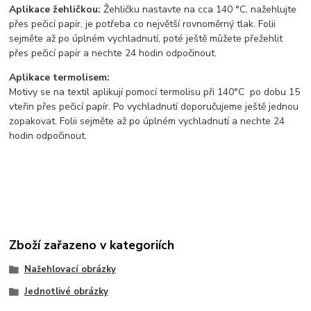
Aplikace žehličkou:
Žehličku nastavte na cca 140 °C, nažehlujte
přes pečicí papír, je potřeba co největší rovnoměrný tlak. Folii
sejměte až po úplném vychladnutí, poté ještě můžete přežehlit
přes pečicí papír a nechte 24 hodin odpočinout.
Aplikace termolisem:
Motivy se na textil aplikují pomocí termolisu
při 140°C po dobu 15
vteřin přes pečicí papír. Po vychladnutí doporučujeme ještě jednou
zopakovat. Folii sejměte až po úplném vychladnutí a nechte 24
hodin odpočinout.
Zboží zařazeno v kategoriích
Nažehlovací obrázky
Jednotlivé obrázky