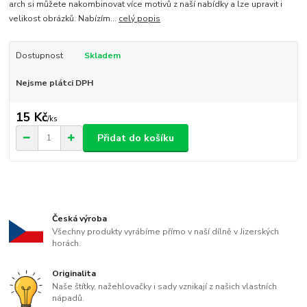
arch si můžete nakombinovat více motivů z naší nabídky a lze upravit i
velikost obrázků. Nabízím...
celý popis
Dostupnost
Skladem
Nejsme plátci DPH
15 Kč
/
ks
Přidat do košíku
Česká výroba
Všechny produkty vyrábíme přímo v naší dílně v Jizerských
horách.
Originalita
Naše štítky, nažehlovačky i sady vznikají z našich vlastních
nápadů.