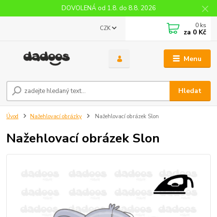
DOVOLENÁ od 1.8. do 8.8. 2026
0
ks
CZK
za
0 Kč
Menu
Hledat
Úvod
Nažehlovací obrázky
Nažehlovací obrázek Slon
Nažehlovací obrázek Slon