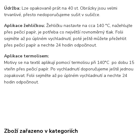
Údržba:
Lze opakovaně prát na 40 st. Obrázky jsou velmi
trvanlivé, přesto nedoporučujeme sušit v sušičce.
Aplikace žehličkou:
Žehličku nastavte na cca 140 °C, nažehlujte
přes pečicí papír, je potřeba co největší rovnoměrný tlak. Folii
sejměte až po úplném vychladnutí, poté ještě můžete přežehlit
přes pečicí papír a nechte 24 hodin odpočinout.
Aplikace termolisem:
Motivy se na textil aplikují pomocí termolisu
při 140°C po dobu 15
vteřin přes pečicí papír. Po vychladnutí doporučujeme ještě jednou
zopakovat. Folii sejměte až po úplném vychladnutí a nechte 24
hodin odpočinout.
Zboží zařazeno v kategoriích