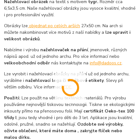
Nažehlovací obrázek
na textil s motivem
tygr.
Rozměr cca
6,5x3,5 cm. Naše nažehlovací obrázky jsou vysoce kvalitní, vhodné
i pro profesionální využití.
Obrázky lze
objednat po celých arších
27x50 cm. Na arch si
můžete nakombinovat více motivů z naší nabídky a
lze upravit i
velikost obrázků
.
Nabízíme i výrobu
nažehlovaček na přání
, jmenovek, různých
nápisů apod. už od jednoho archu. Pro více informací nebo
velkoobchodní odběr
nás kontaktujte na
info@dadoos.cz
.
Lze vyrobit i nažehlovací obrázky na přání už od jednoho archu,
vyrábíme i
nažehlovací loga či údržbové etikety
. Slevy při
větším odběru. Více informací
ZDE
.
Použití:
Lze použít na většinu textilních materiálů. Pro výrobu
používáme nejnovější tiskovou technologii. Tiskne se ekologickými
inkousty přímo na přenosovou folii. Mají
certifikát Oeko-tex 100
třídy I
, jsou tedy vhodné i pro děti do 3 let. Aplikace jsou kvalitní,
odolné, pružné, snadno se nažehlují.
Ozdobte své výrobky,
oživte oblečení, které máte doma , zakryjte flíček nebo
malou dírku.