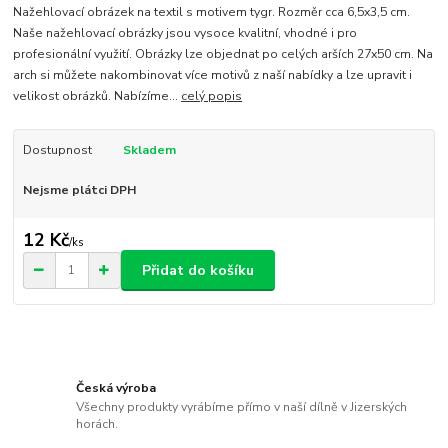
Nažehlovací obrázek na textil s motivem tygr. Rozměr cca 6,5x3,5 cm.
Naše nažehlovací obrázky jsou vysoce kvalitní, vhodné i pro
profesionální využití. Obrázky lze objednat po celých arších 27x50 cm. Na
arch si můžete nakombinovat více motivů z naší nabídky a lze upravit i
velikost obrázků. Nabízíme...
celý popis
Dostupnost
Skladem
Nejsme plátci DPH
12 Kč
/
ks
Přidat do košíku
Česká výroba
Všechny produkty vyrábíme přímo v naší dílně v Jizerských
horách.