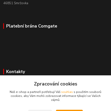
46851 Smržovka
Platební brána Comgate
Kontakty
Zpracování cookies
Mgr. Darina Janoušková
Náš e-shop a partneři potřebují Váš
souhlas
s použitím souborů
cookies, aby Vám mohli zobrazovat informace týkající se Vašich
info@dadoos.cz
zájmů.