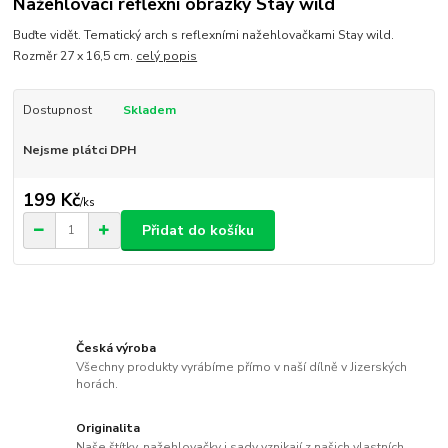
Nažehlovací reflexní obrázky Stay wild
Buďte vidět. Tematický arch s reflexními nažehlovačkami Stay wild.
Rozměr 27 x 16,5 cm.
celý popis
Dostupnost
Skladem
Nejsme plátci DPH
199 Kč
/
ks
Přidat do košíku
Česká výroba
Všechny produkty vyrábíme přímo v naší dílně v Jizerských
horách.
Originalita
Naše štítky, nažehlovačky i sady vznikají z našich vlastních