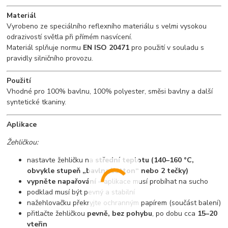
Materiál
Vyrobeno ze speciálního reflexního materiálu s velmi vysokou
odrazivostí světla při přímém nasvícení.
Materiál splňuje normu
EN ISO 20471
pro použití v souladu s
pravidly silničního provozu.
Použití
Vhodné pro 100% bavlnu, 100% polyester, směsi bavlny a další
syntetické tkaniny.
Aplikace
Žehličkou:
nastavte žehličku na
střední teplotu (140–160 °C,
obvykle stupeň „bavlna/cotton“ nebo 2 tečky)
vypněte napařování
– aplikace musí probíhat na sucho
podklad musí být pevný a stabilní
nažehlovačku překryjte ochranným papírem (součást balení)
přitlačte žehličkou
pevně, bez pohybu
, po dobu cca
15–20
vteřin