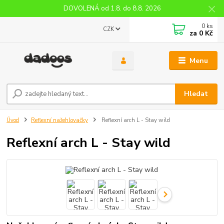
DOVOLENÁ od 1.8. do 8.8. 2026
0
ks
CZK
za
0 Kč
Menu
Hledat
Úvod
Reflexní nažehlovačky
Reflexní arch L - Stay wild
Reflexní arch L - Stay wild