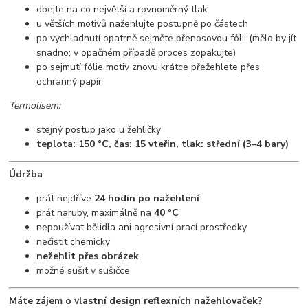
dbejte na co největší a rovnoměrný tlak
u větších motivů nažehlujte postupně po částech
po vychladnutí opatrně sejměte přenosovou fólii (mělo by jít
snadno; v opačném případě proces zopakujte)
po sejmutí fólie motiv znovu krátce přežehlete přes
ochranný papír
Termolisem:
stejný postup jako u žehličky
teplota: 150 °C, čas: 15 vteřin, tlak: střední (3–4 bary)
Údržba
prát nejdříve
24 hodin po nažehlení
prát naruby, maximálně na
40 °C
nepoužívat bělidla ani agresivní prací prostředky
nečistit chemicky
nežehlit přes obrázek
možné sušit v sušičce
Máte zájem o vlastní design reflexních nažehlovaček?