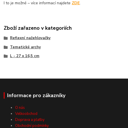
I to je možné – více informací najdete
ZDE
.
Zboží zařazeno v kategoriích
Reflexní nažehlovačky
Tematické archy
L - 27 x 16,5 cm
Informace pro zákazníky
O nás
Velkoobchod
Doprava a platby
Obchodní podmínky