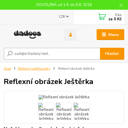
DOVOLENÁ od 1.8. do 8.8. 2026
0
ks
CZK
za
0 Kč
Menu
Hledat
Úvod
Reflexní nažehlovačky
Reflexní obrázek Ještěrka
Reflexní obrázek Ještěrka