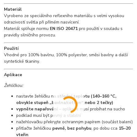
Materiál
Vyrobeno ze speciálního reflexního materiálu s velmi vysokou
odrazivostí světla při přímém nasvícení.
Materiál splňuje normu
EN ISO 20471
pro použití v souladu s
pravidly silničního provozu.
Použití
Vhodné pro 100% bavlnu, 100% polyester, směsi bavlny a další
syntetické tkaniny.
Aplikace
Žehličkou:
nastavte žehličku na
střední teplotu (140–160 °C,
obvykle stupeň „bavlna/cotton“ nebo 2 tečky)
vypněte napařování
– aplikace musí probíhat na sucho
podklad musí být pevný a stabilní
nažehlovačku překryjte ochranným papírem (součást balení)
přitlačte žehličkou
pevně, bez pohybu
, po dobu cca
15–20
vteřin