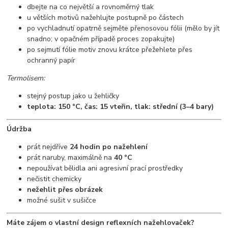
dbejte na co největší a rovnoměrný tlak
u větších motivů nažehlujte postupně po částech
po vychladnutí opatrně sejměte přenosovou fólii (mělo by jít
snadno; v opačném případě proces zopakujte)
po sejmutí fólie motiv znovu krátce přežehlete přes
ochranný papír
Termolisem:
stejný postup jako u žehličky
teplota: 150 °C, čas: 15 vteřin, tlak: střední (3–4 bary)
Údržba
prát nejdříve
24 hodin po nažehlení
prát naruby, maximálně na
40 °C
nepoužívat bělidla ani agresivní prací prostředky
nečistit chemicky
nežehlit přes obrázek
možné sušit v sušičce
Máte zájem o vlastní design reflexních nažehlovaček?