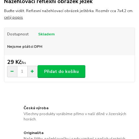
Nažehlovací reflexní obrázek ježek
Buďte vidět. Reflexní nažehlovací obrázek ještěrka. Rozměr cca 7x4,2 cm.
celý popis
Dostupnost
Skladem
Nejsme plátci DPH
29 Kč
/
ks
Přidat do košíku
Česká výroba
Všechny produkty vyrábíme přímo v naší dílně v Jizerských
horách.
Originalita
Naše štítky, nažehlovačky i sady vznikají z našich vlastních