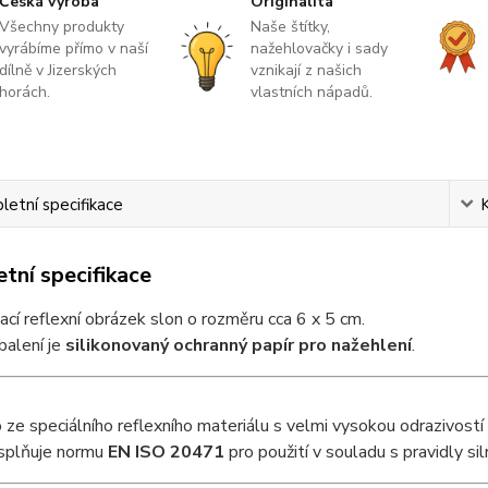
Česká výroba
Originalita
Všechny produkty
Naše štítky,
vyrábíme přímo v naší
nažehlovačky i sady
dílně v Jizerských
vznikají z našich
horách.
vlastních nápadů.
etní specifikace
tní specifikace
cí reflexní obrázek slon o rozměru cca 6 x 5 cm.
balení je
silikonovaný ochranný papír pro nažehlení
.
ze speciálního reflexního materiálu s velmi vysokou odrazivostí 
 splňuje normu
EN ISO 20471
pro použití v souladu s pravidly sil