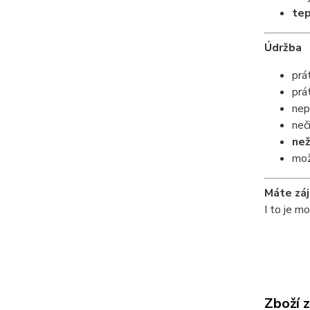
tep
Údržba
prá
prá
nep
neč
než
mož
Máte záj
I to je m
Zboží 