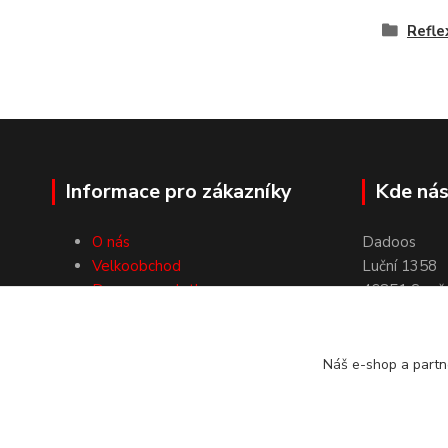
Refle
Informace pro zákazníky
Kde nás
O nás
Dadoos
Velkoobchod
Luční 1358
Doprava a platby
46851 Smrž
Obchodní podmínky
Kontakty
Náš e-shop a partn