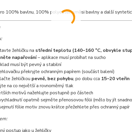
o 100% bavlnu, 100% polyester, směsi bavlny a další syntetick
e
:
tavte žehličku na
střední teplotu (140–160 °C, obvykle stu
něte napařování
– aplikace musí probíhat na sucho
klad musí být pevný a stabilní
ehlovačku překryjte ochranným papírem (součást balení)
tlačte žehličkou
pevně, bez pohybu
, po dobu cca
15–20 vteřin
jte na co největší a rovnoměrný tlak
ětších motivů nažehlujte postupně po částech
vychladnutí opatrně sejměte přenosovou fólii (mělo by jít snadn
sejmutí fólie motiv znovu krátce přežehlete přes ochranný papír
sem:
jný postup jako u žehličky