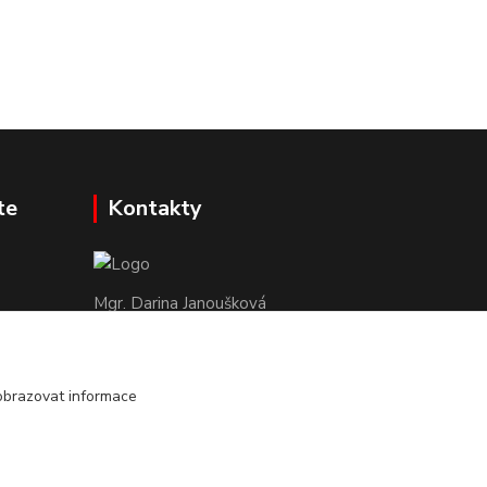
te
Kontakty
Mgr. Darina Janoušková
info@dadoos.cz
obrazovat informace