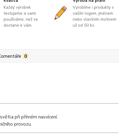
Kvalita
Výroba na přání
Každý výrobek
Vyrobíme i produkty s
testujeme a sami
vaším logem, jménem
používáme, než se
nebo vlastním motivem
dostane k vám.
už od 50 ks.
Komentáře
0
světla při přímém nasvícení.
ničního provozu.