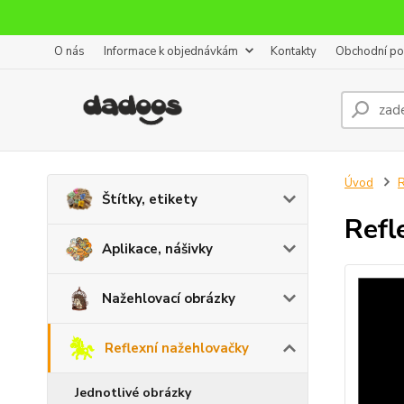
O nás
Informace k objednávkám
Kontakty
Obchodní p
Úvod
R
Štítky, etikety
Refl
Aplikace, nášivky
Nažehlovací obrázky
Reflexní nažehlovačky
Jednotlivé obrázky