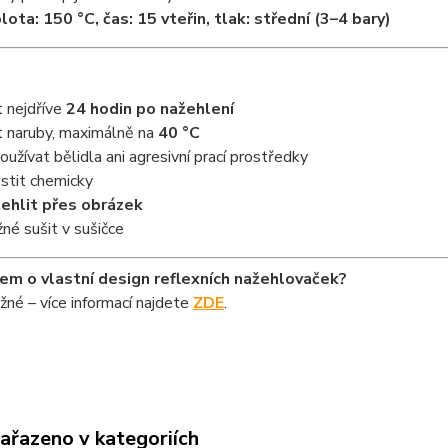
lota: 150 °C, čas: 15 vteřin, tlak: střední (3–4 bary)
t nejdříve
24 hodin po nažehlení
t naruby, maximálně na
40 °C
oužívat bělidla ani agresivní prací prostředky
istit chemicky
ehlit přes obrázek
né sušit v sušičce
em o vlastní design reflexních nažehlovaček?
ožné – více informací najdete
ZDE
.
zařazeno v kategoriích