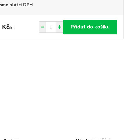
sme plátci DPH
 Kč
Přidat do košíku
/
ks