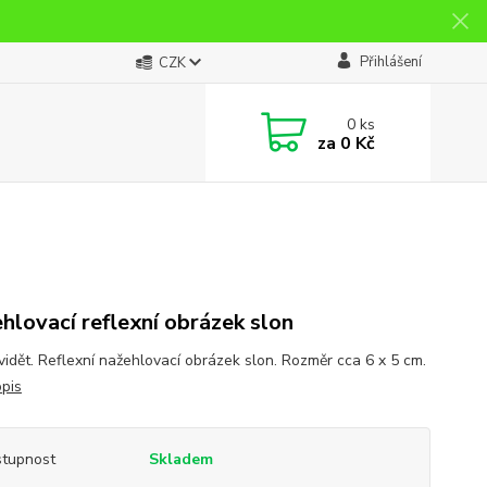
Přihlášení
CZK
0
ks
za
0 Kč
hlovací reflexní obrázek slon
vidět. Reflexní nažehlovací obrázek slon. Rozměr cca 6 x 5 cm.
opis
tupnost
Skladem