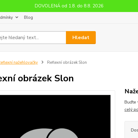
DOVOLENÁ od 1.8. do 8.8. 2026
odmínky
Blog
Hledat
eflexní nažehlovačky
Reflexní obrázek Slon
exní obrázek Slon
Naže
Buďte 
celý p
Dos