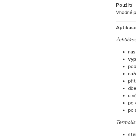
Použití
Vhodné pr
Aplikac
Žehličkou
nas
vyp
pod
naž
při
dbe
u v
po 
po 
Termoli
ste