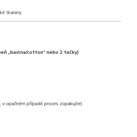
é tkaniny.
peň „bavlna/cotton“ nebo 2 tečky)
o; v opačném případě proces zopakujte)