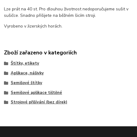
Lze prát na 40 st. Pro dlouhou životnost nedoporučujeme sušit v
sušičce. Snadno přišijete na běžném šicím stroji.
Vyrobeno v Jizerských horách.
Zboží zařazeno v kategoriích
Štítky, etikety
Aplikace, nášivky
Semišové štítky
Semišové aplikace tištěné
Strojové přišívání (bez dírek)