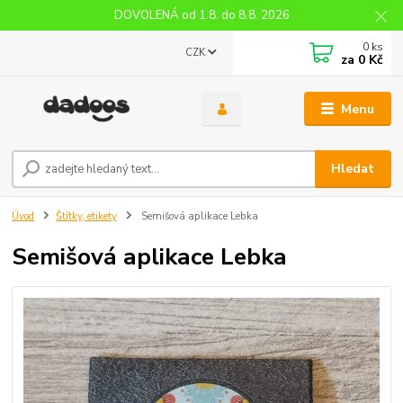
DOVOLENÁ od 1.8. do 8.8. 2026
0
ks
CZK
za
0 Kč
Menu
Hledat
Úvod
Štítky, etikety
Semišová aplikace Lebka
Semišová aplikace Lebka