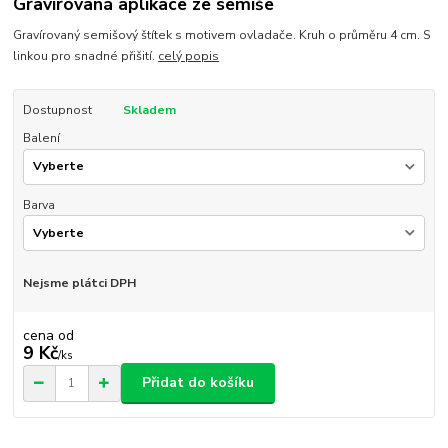
Gravírovaná aplikace ze semiše
Gravírovaný semišový štítek s motivem ovladače. Kruh o průměru 4 cm. S
linkou pro snadné přišití.
celý popis
Dostupnost
Skladem
Balení
Barva
Nejsme plátci DPH
cena od
9 Kč
/
ks
Přidat do košíku