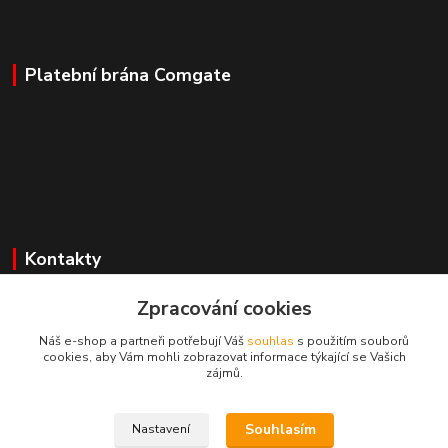
Platební brána Comgate
Kontakty
Zpracování cookies
Mgr. Darina Janoušková
Náš e-shop a partneři potřebují Váš
souhlas
s použitím souborů
cookies, aby Vám mohli zobrazovat informace týkající se Vašich
info@dadoos.cz
zájmů.
Souhlasím
Nastavení