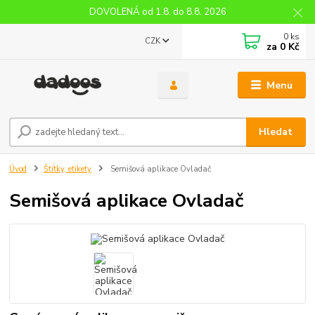
DOVOLENÁ od 1.8. do 8.8. 2026
0
ks
CZK
za
0 Kč
Menu
Hledat
Úvod
Štítky, etikety
Semišová aplikace Ovladač
Semišová aplikace Ovladač