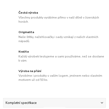
Česká výroba
Všechny produkty vyrábíme přímo v naší dílně v Jizerských
horách.
Originalita
Naše štítky, nažehlovačky i sady vznikají z našich vlastních
nápadů.
Kvalita
Každý výrobek testujeme a sami používáme, než se dostane
k vám.
Výroba na přání
Vyrobíme i produkty s vaším logem, jménem nebo vlastním
motivem už od 50 ks.
Kompletní specifikace