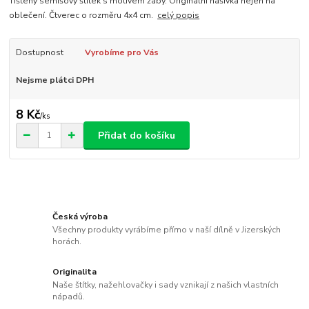
Tištený semišový štítek s motivem žáby. Originální nášivka nejen na
oblečení. Čtverec o rozměru 4x4 cm.
celý popis
Dostupnost
Vyrobíme pro Vás
Nejsme plátci DPH
8 Kč
/
ks
Přidat do košíku
Česká výroba
Všechny produkty vyrábíme přímo v naší dílně v Jizerských
horách.
Originalita
Naše štítky, nažehlovačky i sady vznikají z našich vlastních
nápadů.