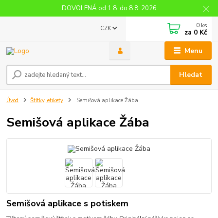
DOVOLENÁ od 1.8. do 8.8. 2026
0
ks
CZK
za
0 Kč
Menu
Hledat
Úvod
Štítky, etikety
Semišová aplikace Žába
Semišová aplikace Žába
Semišová aplikace s potiskem