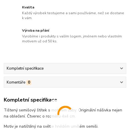
Kvalita
Každý výrobek testujeme a sami používáme, než se dostane
k vám.
Výroba na přání
Vyrobíme i produkty s vaším logem, jménem nebo vlastním
motivem už od 50 ks.
Kompletní specifikace
Komentáře
0
Kompletní specifikace
Tištený semišový štítek s motivem žáby. Originální nášivka nejen
na oblečení. Čtverec o rozměru 4x4 cm.
Motiv je natištěný na světle hnědém umělém semiši.