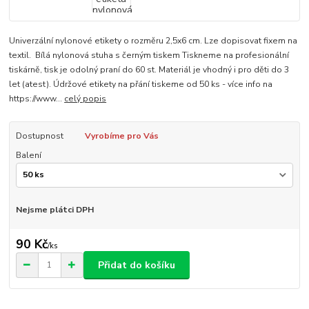
Univerzální nylonové etikety o rozměru 2,5x6 cm. Lze dopisovat fixem na
textil. Bílá nylonová stuha s černým tiskem Tiskneme na profesionální
tiskárně, tisk je odolný praní do 60 st. Materiál je vhodný i pro děti do 3
let (atest). Údržové etikety na přání tiskeme od 50 ks - více info na
https://www...
celý popis
Dostupnost
Vyrobíme pro Vás
Balení
Nejsme plátci DPH
90 Kč
/
ks
Přidat do košíku