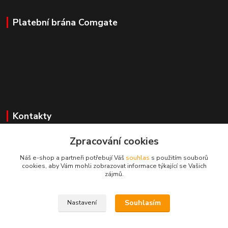
Platební brána Comgate
Kontakty
Zpracování cookies
Mgr. Darina Janoušková
Náš e-shop a partneři potřebují Váš
souhlas
s použitím souborů
cookies, aby Vám mohli zobrazovat informace týkající se Vašich
info@dadoos.cz
zájmů.
Souhlasím
Nastavení