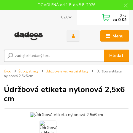
DOVOLENÁ od 1.8. do 8.8. 2026
0
ks
CZK
za
0 Kč
Menu
Hledat
Úvod
Štítky, etikety
Údržbové a velikostní etikety
Údržbová etiketa
nylonová 2,5x6 cm
Údržbová etiketa nylonová 2,5x6
cm